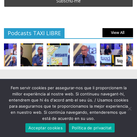
Podcasts TAXI LIBRE
View All
Fem servir cookies per assegurar-nos que li proporcionem la
millor experiència al nostre web. Si continueu navegant-hi,
Subscriu-te a les notícies del Taxi!
entendrem que hi és d'acord amb el seu ús. / Usamos cookies
para asegurarnos que te proporcionamos la mejor experiencia
Totes les noticies, tota la actualitat, estem preparant la nova
en nuestro web. Si continúa navegando, entenderemos que
Newsletter del STAC perque estiguis sempre informat de tot lo
está de acuerdo en su uso.
mes rellevant.
Acceptar cookies
Política de privacitat
Name