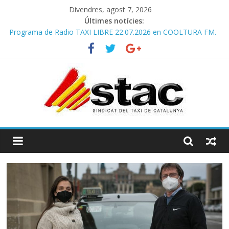
Divendres, agost 7, 2026
Últimes notícies:
Programa de Radio TAXI LIBRE 22.07.2026 en COOLTURA FM.
Edición 385
COMUNICADO CONJUNTO STAC – ATC
Comunicado STAC/ ATC de la reunión con los Mossos d
‘Esquadra del aeropuerto de Barcelona.
Programa de Radio TAXI LIBRE 29.07.2026 en COOLTURA FM.
Edición 386
STAC/ATC SOLICITAN TAULA TÈCNICA PARA MEJORAR LA
OPERATIVA DE ENTRADA EN EL PUERTO DE BARCELONA.