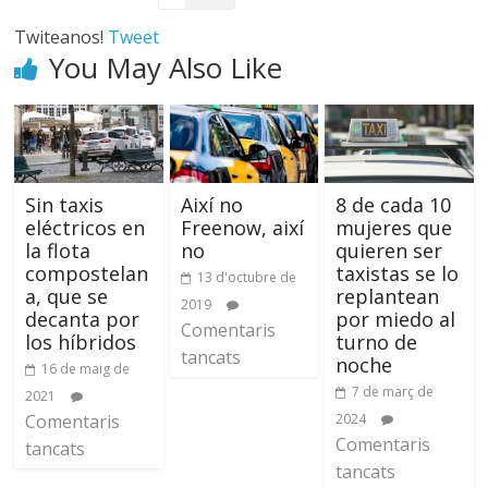
Twiteanos!
Tweet
You May Also Like
Sin taxis
Així no
8 de cada 10
eléctricos en
Freenow, així
mujeres que
la flota
no
quieren ser
compostelan
taxistas se lo
13 d'octubre de
a, que se
replantean
2019
decanta por
por miedo al
Comentaris
los híbridos
turno de
tancats
noche
16 de maig de
7 de març de
2021
Comentaris
2024
Comentaris
tancats
tancats