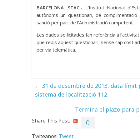
BARCELONA. STAC.-
L’Institut Nacional d’Es
autònoms un qüestionari, de complimentació o
sanció per part de l’Administració competent.
Les dades sol·licitades fan referència a l’activit
que rebis aquest qüestionari, sense cap cost ad
per via telemàtica.
←
31 de desembre de 2013, data límit p
sistema de localització 112
Termina el plazo para p
Share This Post:
0
Twiteanos!
Tweet