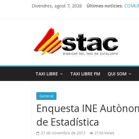
Divendres, agost 7, 2026
Últimes notícies:
COMUN
Comuni
Progra
STAC/
Progra
TAXI LIBRE
TAXI LIBRE FM
QUI SOM
General
Enquesta INE Autònoms
de Estadística
27 de novembre de 2013
2156 Views