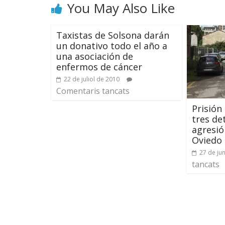
You May Also Like
Taxistas de Solsona darán
un donativo todo el año a
una asociación de
enfermos de cáncer
22 de juliol de 2010
Comentaris tancats
Prisión 
tres de
agresió
Oviedo
27 de ju
tancats