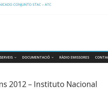
ICADO CONJUNTO STAC – ATC
cado STAC/ ATC de la reunión con los Mossos d ‘Esquadra del aerop
ma de Radio TAXI LIBRE 29.07.2026 en COOLTURA FM. Edición 386
ATC SOLICITAN TAULA TÈCNICA PARA MEJORAR LA OPERATIVA DE
ma de Radio TAXI LIBRE 22.07.2026 en COOLTURA FM. Edición 385
SERVEIS
DOCUMENTACIÓ
RÀDIO EMISSORES
CONTA
 2012 – Instituto Nacional