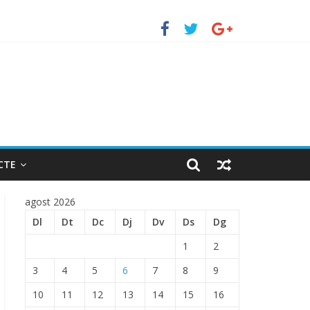
uerto de Barcelona.
 ENTRADA EN EL PUERTO DE BARCELONA.
CTE
agost 2026
Dl
Dt
Dc
Dj
Dv
Ds
Dg
1
2
3
4
5
6
7
8
9
10
11
12
13
14
15
16