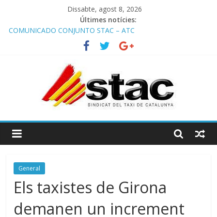
Dissabte, agost 8, 2026
Últimes notícies:
COMUNICADO CONJUNTO STAC – ATC
Comunicado STAC/ ATC de la reunión con los Mossos d
‘Esquadra del aeropuerto de Barcelona.
Programa de Radio TAXI LIBRE 29.07.2026 en COOLTURA FM.
Edición 386
STAC/ATC SOLICITAN TAULA TÈCNICA PARA MEJORAR LA
OPERATIVA DE ENTRADA EN EL PUERTO DE BARCELONA.
Programa de Radio TAXI LIBRE 22.07.2026 en COOLTURA FM.
Edición 385
General
Els taxistes de Girona
demanen un increment