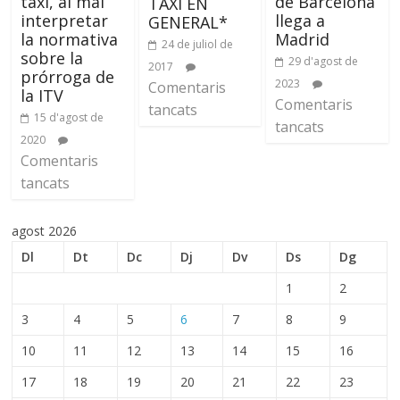
taxi, al mal
de Barcelona
TAXI EN
interpretar
llega a
GENERAL*
la normativa
Madrid
24 de juliol de
sobre la
29 d'agost de
2017
prórroga de
2023
Comentaris
la ITV
Comentaris
tancats
15 d'agost de
tancats
2020
Comentaris
tancats
agost 2026
Dl
Dt
Dc
Dj
Dv
Ds
Dg
1
2
3
4
5
6
7
8
9
10
11
12
13
14
15
16
17
18
19
20
21
22
23