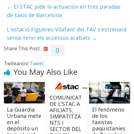
←
El STAC pide la actuación en tres paradas
de taxis de Barcelona
L'estació Figueres-Vilafant del TAV s'estrenarà
sense tenir els accessos acabats
→
Share This Post:
0
Twiteanos!
Tweet
You May Also Like
COMUNICAT
DE L’STAC A
La Guardia
El fenómeno
AFILIATS,
Urbana mete
de los
SIMPATITZA
en el
taxistas
NTS I
depósito un
paquistaníes
SECTOR DEL