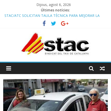
Dijous, agost 6, 2026
Últimes notícies:
Programa de Radio TAXI LIBRE 29.07.2026 en COOLTURA FM.
Edición 386
STAC/ATC SOLICITAN TAULA TÈCNICA PARA MEJORAR LA
OPERATIVA DE ENTRADA EN EL PUERTO DE BARCELONA.
Programa de Radio TAXI LIBRE 22.07.2026 en COOLTURA FM.
Edición 385
COMUNICADO CONJUNTO STAC – ATC
Comunicado STAC/ ATC de la reunión con los Mossos d
‘Esquadra del aeropuerto de Barcelona.