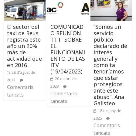
El sector del
COMUNICAD
“Somos un
taxi de Reus
O REUNION
servicio
registra este
TTT SOBRE
público
año un 20%
EL
declarado de
más de
FUNCIONAMI
interés
actividad que
ENTO DE LAS
general y
en 2016
ITV
como tal
(19/04/2023)
tendríamos
28 d'agost de
que estar
20 d'abril de
2017
protegidos
Comentaris
2023
ante este
Comentaris
tancats
abuso”, Ana
tancats
Galisteo
18 de juny de
2025
Comentaris
tancats