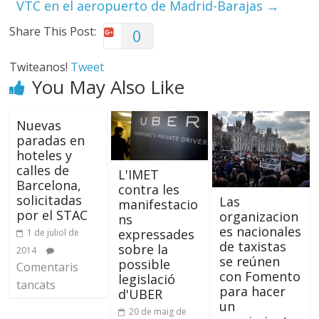
VTC en el aeropuerto de Madrid-Barajas
→
Share This Post:
0
Twiteanos!
Tweet
You May Also Like
Nuevas
paradas en
hoteles y
calles de
L'IMET
Barcelona,
contra les
solicitadas
Las
manifestacio
por el STAC
organizacion
ns
es nacionales
expressades
1 de juliol de
de taxistas
sobre la
2014
se reúnen
possible
Comentaris
con Fomento
legislació
tancats
para hacer
d'UBER
un
20 de maig de