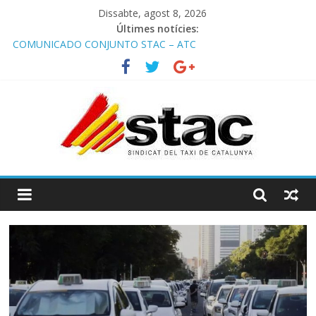
Dissabte, agost 8, 2026
Últimes notícies:
COMUNICADO CONJUNTO STAC – ATC
Comunicado STAC/ ATC de la reunión con los Mossos d
‘Esquadra del aeropuerto de Barcelona.
Programa de Radio TAXI LIBRE 29.07.2026 en COOLTURA FM.
Edición 386
STAC/ATC SOLICITAN TAULA TÈCNICA PARA MEJORAR LA
OPERATIVA DE ENTRADA EN EL PUERTO DE BARCELONA.
Programa de Radio TAXI LIBRE 22.07.2026 en COOLTURA FM.
Edición 385