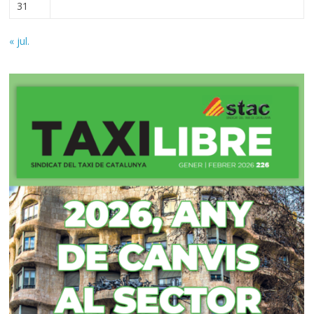
31
« jul.