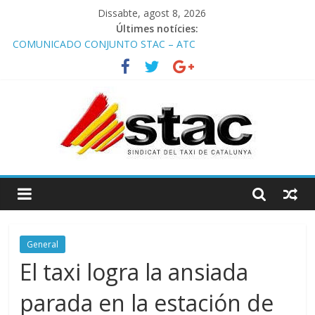
Dissabte, agost 8, 2026
Últimes notícies:
COMUNICADO CONJUNTO STAC – ATC
Comunicado STAC/ ATC de la reunión con los Mossos d
‘Esquadra del aeropuerto de Barcelona.
Programa de Radio TAXI LIBRE 29.07.2026 en COOLTURA FM.
Edición 386
STAC/ATC SOLICITAN TAULA TÈCNICA PARA MEJORAR LA
OPERATIVA DE ENTRADA EN EL PUERTO DE BARCELONA.
Programa de Radio TAXI LIBRE 22.07.2026 en COOLTURA FM.
Edición 385
General
El taxi logra la ansiada
parada en la estación de