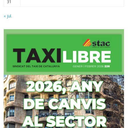
31
« jul.