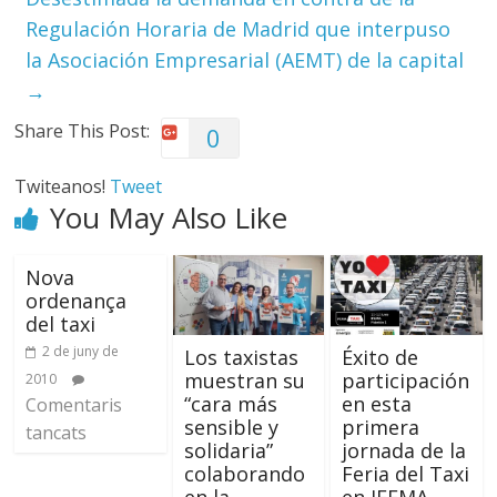
Regulación Horaria de Madrid que interpuso
la Asociación Empresarial (AEMT) de la capital
→
Share This Post:
0
Twiteanos!
Tweet
You May Also Like
Nova
ordenança
del taxi
2 de juny de
Los taxistas
Éxito de
muestran su
participación
2010
“cara más
en esta
Comentaris
sensible y
primera
tancats
solidaria”
jornada de la
colaborando
Feria del Taxi
en la
en IFEMA