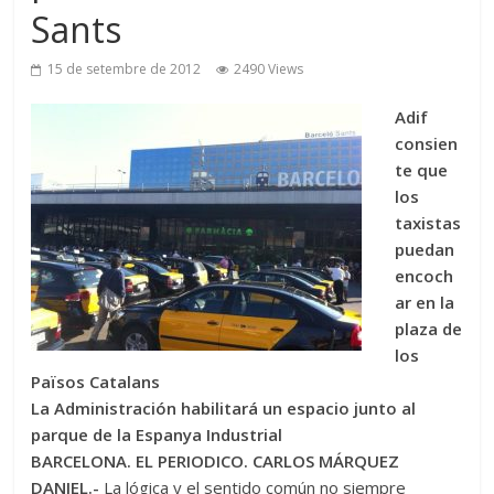
Sants
15 de setembre de 2012
2490 Views
Adif
consien
te que
los
taxistas
puedan
encoch
ar en la
plaza de
los
Països Catalans
La Administración habilitará un espacio junto al
parque de la Espanya Industrial
BARCELONA. EL PERIODICO. CARLOS MÁRQUEZ
DANIEL.-
La lógica y el sentido común no siempre