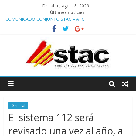
Dissabte, agost 8, 2026
Últimes notícies:
COMUNICADO CONJUNTO STAC – ATC
Comunicado STAC/ ATC de la reunión con los Mossos d
‘Esquadra del aeropuerto de Barcelona.
Programa de Radio TAXI LIBRE 29.07.2026 en COOLTURA FM.
Edición 386
STAC/ATC SOLICITAN TAULA TÈCNICA PARA MEJORAR LA
OPERATIVA DE ENTRADA EN EL PUERTO DE BARCELONA.
Programa de Radio TAXI LIBRE 22.07.2026 en COOLTURA FM.
Edición 385
General
El sistema 112 será
revisado una vez al año, a