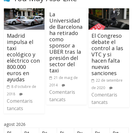
La
Universidad
de Barcelona
ha retirado
Madrid
El Congreso
como
impulsa el
debate el
sponsor a
taxi
control a las
UBER tras la
ecológico y
VTC y si
presión del
eléctrico con
hacen falta
sector del
800.000
nuevas
taxi
euros en
sanciones
21 de maig de
ayudas
22 de setembre
2014
8 d'octubre de
de 2020
Comentaris
2018
Comentaris
tancats
Comentaris
tancats
tancats
agost 2026
Dl
Dt
Dc
Dj
Dv
Ds
Dg