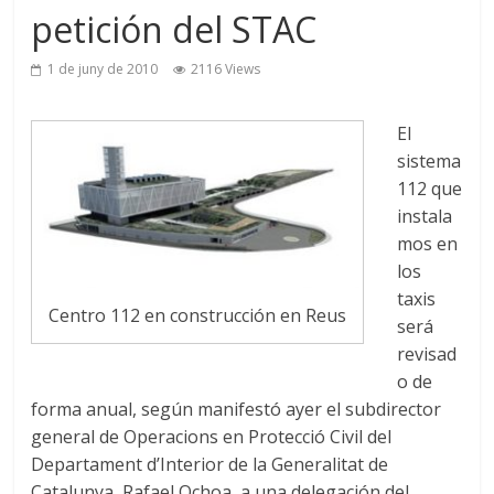
petición del STAC
1 de juny de 2010
2116 Views
El
sistema
112 que
instala
mos en
los
taxis
Centro 112 en construcción en Reus
será
revisad
o de
forma anual, según manifestó ayer el subdirector
general de Operacions en Protecció Civil del
Departament d’Interior de la Generalitat de
Catalunya, Rafael Ochoa, a una delegación del