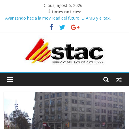
Dijous, agost 6, 2026
Últimes notícies:
Avanzando hacia la movilidad del futuro: El AMB y el taxi.
Programa de Radio TAXI LIBRE 29.07.2026 en COOLTURA FM.
Edición 386
STAC/ATC SOLICITAN TAULA TÈCNICA PARA MEJORAR LA
OPERATIVA DE ENTRADA EN EL PUERTO DE BARCELONA.
Programa de Radio TAXI LIBRE 22.07.2026 en COOLTURA FM.
Edición 385
COMUNICADO CONJUNTO STAC – ATC