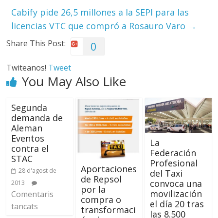
Cabify pide 26,5 millones a la SEPI para las
licencias VTC que compró a Rosauro Varo
→
Share This Post:
0
Twiteanos!
Tweet
You May Also Like
Segunda
demanda de
Aleman
Eventos
La
contra el
Federación
STAC
Profesional
Aportaciones
28 d'agost de
del Taxi
de Repsol
convoca una
2013
por la
movilización
Comentaris
compra o
el día 20 tras
tancats
transformaci
las 8.500