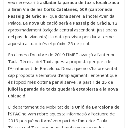
veu necessari
traslladar la parada de taxis localitzada
a Gran Via de les Corts Catalanes, 609 (cantonada
Passeig de Gràcia)
i que dona servei a l’hotel Avenida
Palace.
La nova ubicació serà a Passeig de Gràcia, 12
aproximadament (calçada central ascendent, just abans
del pas de vianants) i la data prevista per dur a terme
aquesta actuació és el pròxim 25 de juliol.
En el mes d’octubre de 2019 l’IMET avançà a l’anterior
Taula Tècnica del Taxi aquesta proposta per part de
l’Ajuntament de Barcelona. Donat que no s’ha presentat
cap proposta alternativa d’emplaçament i entenent que
és l’opció més òptima per al servei,
a partir de 25 de
juliol la parada de taxis quedarà establerta a la nova
ubicació
.
El departament de Mobilitat de la
Unió de Barcelona de
l’STAC
no vam rebre aquesta informació a l’octubre de
2019 perquè no formàvem part de l’anterior Taula
Tècnica del Taxi, per aquest motiu no vam poder