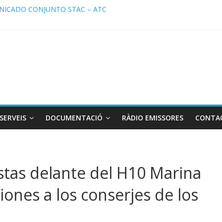
ICADO CONJUNTO STAC – ATC
cado STAC/ ATC de la reunión con los Mossos d ‘Esquadra del aerop
ma de Radio TAXI LIBRE 29.07.2026 en COOLTURA FM. Edición 386
ATC SOLICITAN TAULA TÈCNICA PARA MEJORAR LA OPERATIVA DE
ma de Radio TAXI LIBRE 22.07.2026 en COOLTURA FM. Edición 385
SERVEIS
DOCUMENTACIÓ
RÀDIO EMISSORES
CONTA
stas delante del H10 Marina
iones a los conserjes de los