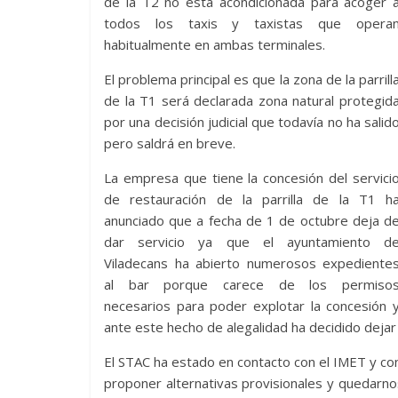
de la T2 no está acondicionada para acoger 
todos los taxis y taxistas que opera
habitualmente en ambas terminales.
El problema principal es que la zona de la parrill
de la T1 será declarada zona natural protegid
por una decisión judicial que todavía no ha salid
pero saldrá en breve.
La empresa que tiene la concesión del servici
de restauración de la parrilla de la T1 h
anunciado que a fecha de 1 de octubre deja d
dar servicio ya que el ayuntamiento d
Viladecans ha abierto numerosos expediente
al bar porque carece de los permiso
necesarios para poder explotar la concesión 
ante este hecho de alegalidad ha decidido dejar 
El STAC ha estado en contacto con el IMET y c
proponer alternativas provisionales y quedarn