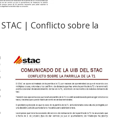
STAC | Conflicto sobre la
l
e
s
a
1
n
a
a