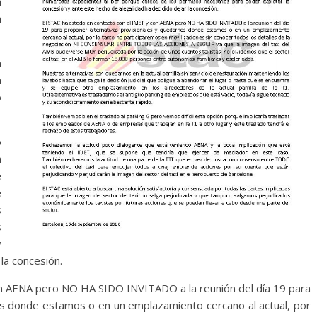
a
n
a
a
o
o
a
e
e
s
s
y
la concesión.
on AENA pero NO HA SIDO INVITADO a la reunión del día 19 para
os donde estamos o en un emplazamiento cercano al actual, por