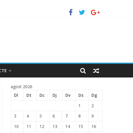
TRADA EN EL PUERTO DE BARCELONA.
CTE
agost 2026
Dl
Dt
Dc
Dj
Dv
Ds
Dg
1
2
3
4
5
6
7
8
9
10
11
12
13
14
15
16