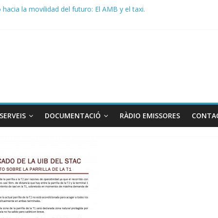
acia la movilidad del futuro: El AMB y el taxi.
de Radio TAXI LIBRE 29.07.2026 en COOLTURA FM. Edición 386
 SOLICITAN TAULA TÈCNICA PARA MEJORAR LA OPERATIVA DE EN
de Radio TAXI LIBRE 22.07.2026 en COOLTURA FM. Edición 385
DO CONJUNTO STAC – ATC
SERVEIS
DOCUMENTACIÓ
RÀDIO EMISSORES
CONTA