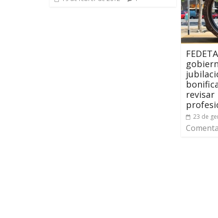
FEDETAX
gobier
jubilac
bonific
revisar
profesi
23 de ge
Comentar