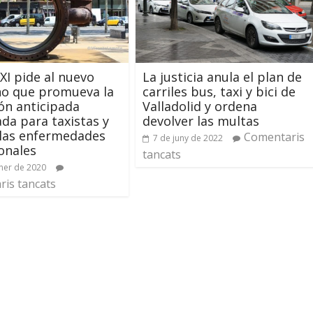
I pide al nuevo
La justicia anula el plan de
no que promueva la
carriles bus, taxi y bici de
ión anticipada
Valladolid y ordena
ada para taxistas y
devolver las multas
 las enfermedades
Comentaris
7 de juny de 2022
onales
tancats
ner de 2020
is tancats