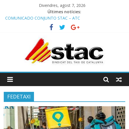
Divendres, agost 7, 2026
Últimes notícies:
Programa de Radio TAXI LIBRE 22.07.2026 en COOLTURA FM.
Edición 385
COMUNICADO CONJUNTO STAC – ATC
Comunicado STAC/ ATC de la reunión con los Mossos d
‘Esquadra del aeropuerto de Barcelona.
Programa de Radio TAXI LIBRE 29.07.2026 en COOLTURA FM.
Edición 386
STAC/ATC SOLICITAN TAULA TÈCNICA PARA MEJORAR LA
OPERATIVA DE ENTRADA EN EL PUERTO DE BARCELONA.
FEDETAXI