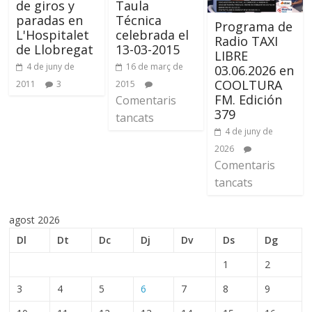
de giros y
Taula
paradas en
Técnica
Programa de
L'Hospitalet
celebrada el
Radio TAXI
de Llobregat
13-03-2015
LIBRE
4 de juny de
16 de març de
03.06.2026 en
COOLTURA
2011
3
2015
FM. Edición
Comentaris
379
tancats
4 de juny de
2026
Comentaris
tancats
agost 2026
Dl
Dt
Dc
Dj
Dv
Ds
Dg
1
2
3
4
5
6
7
8
9