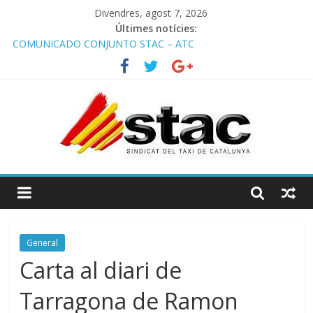
Divendres, agost 7, 2026
Últimes notícies:
COMUNICADO CONJUNTO STAC – ATC
Comunicado STAC/ ATC de la reunión con los Mossos d
‘Esquadra del aeropuerto de Barcelona.
Programa de Radio TAXI LIBRE 29.07.2026 en COOLTURA FM.
Edición 386
STAC/ATC SOLICITAN TAULA TÈCNICA PARA MEJORAR LA
OPERATIVA DE ENTRADA EN EL PUERTO DE BARCELONA.
Programa de Radio TAXI LIBRE 22.07.2026 en COOLTURA FM.
Edición 385
General
Carta al diari de
Tarragona de Ramon