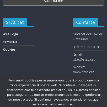
STAC.cat
Contacte
Avís Legal
Sindicat del Taxi de
Catalunya
Privacitat
Tel: 933 002 314
Cookies
Email:
stac@stac.cat
Website:
www.stac.cat
Fem servir cookies per assegurar-nos que li proporcionem la
millor experiència al nostre web. Si continueu navegant-hi,
entendrem que hi és d'acord amb el seu ús. / Usamos cookies
para asegurarnos que te proporcionamos la mejor experiencia
en nuestro web. Si continúa navegando, entenderemos que
Sindicat del Taxi de Catalunya. Todos los derechos reservados
está de acuerdo en su uso.