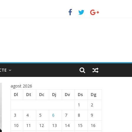
uerto de Barcelona.
 ENTRADA EN EL PUERTO DE BARCELONA.
CTE
agost 2026
Dl
Dt
Dc
Dj
Dv
Ds
Dg
1
2
3
4
5
6
7
8
9
10
11
12
13
14
15
16