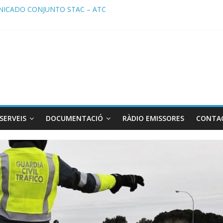
ICADO CONJUNTO STAC – ATC
cado STAC/ ATC de la reunión con los Mossos d ‘Esquadra del aerop
ma de Radio TAXI LIBRE 29.07.2026 en COOLTURA FM. Edición 386
ATC SOLICITAN TAULA TÈCNICA PARA MEJORAR LA OPERATIVA DE
ma de Radio TAXI LIBRE 22.07.2026 en COOLTURA FM. Edición 385
SERVEIS
DOCUMENTACIÓ
RÀDIO EMISSORES
CONTA