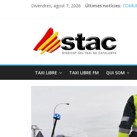
Divendres, agost 7, 2026
Últimes notícies:
COMUN
Comuni
Progra
STAC/
Progra
TAXI LIBRE
TAXI LIBRE FM
QUI SOM