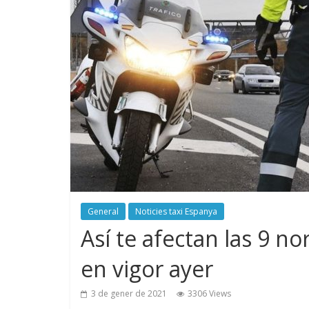
General
Noticies taxi Espanya
Así te afectan las 9 
en vigor ayer
3 de gener de 2021
3306 Views