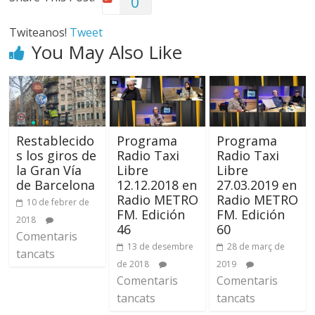
0
Twiteanos!
Tweet
You May Also Like
Restablecido
Programa
Programa
s los giros de
Radio Taxi
Radio Taxi
la Gran Vía
Libre
Libre
de Barcelona
12.12.2018 en
27.03.2019 en
Radio METRO
Radio METRO
10 de febrer de
FM. Edición
FM. Edición
2018
46
60
Comentaris
13 de desembre
28 de març de
tancats
de 2018
2019
Comentaris
Comentaris
tancats
tancats