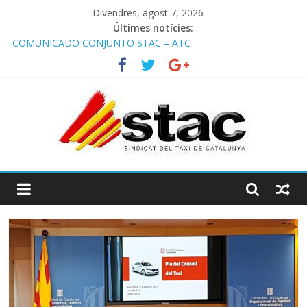
Divendres, agost 7, 2026
Últimes notícies:
COMUNICADO CONJUNTO STAC – ATC
Comunicado STAC/ ATC de la reunión con los Mossos d
‘Esquadra del aeropuerto de Barcelona.
Programa de Radio TAXI LIBRE 29.07.2026 en COOLTURA FM.
Edición 386
STAC/ATC SOLICITAN TAULA TÈCNICA PARA MEJORAR LA
OPERATIVA DE ENTRADA EN EL PUERTO DE BARCELONA.
Programa de Radio TAXI LIBRE 22.07.2026 en COOLTURA FM.
Edición 385