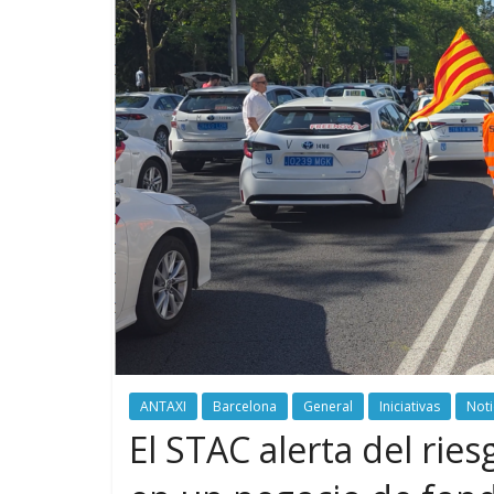
ANTAXI
Barcelona
General
Iniciativas
Noti
El STAC alerta del ries