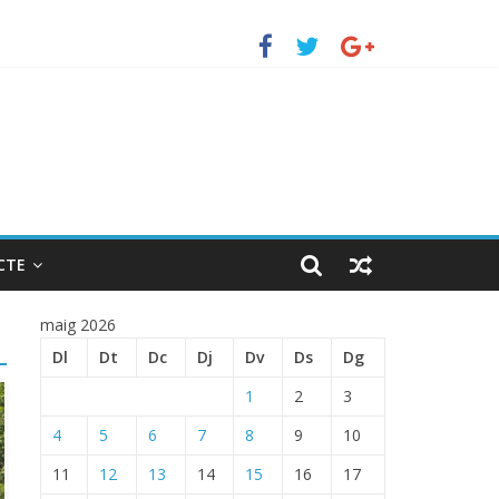
uerto de Barcelona.
 ENTRADA EN EL PUERTO DE BARCELONA.
CTE
maig 2026
Dl
Dt
Dc
Dj
Dv
Ds
Dg
1
2
3
4
5
6
7
8
9
10
11
12
13
14
15
16
17