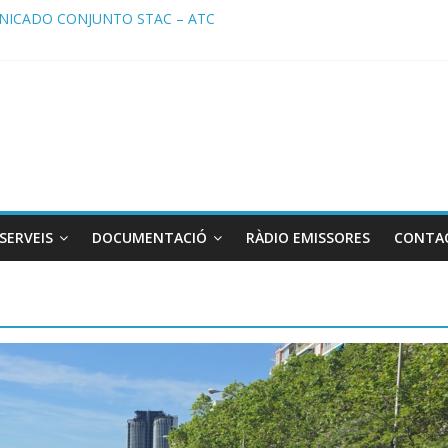
ICADO CONJUNTO STAC – ATC
cado STAC/ ATC de la reunión con los Mossos d ‘Esquadra del aerop
ma de Radio TAXI LIBRE 29.07.2026 en COOLTURA FM. Edición 386
ATC SOLICITAN TAULA TÈCNICA PARA MEJORAR LA OPERATIVA DE
ma de Radio TAXI LIBRE 22.07.2026 en COOLTURA FM. Edición 385
SERVEIS
DOCUMENTACIÓ
RÀDIO EMISSORES
CONTA