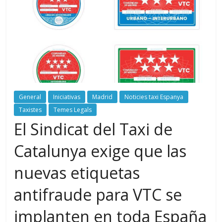
General
Iniciativas
Madrid
Noticies taxi Espanya
Taxistes
Temes Legals
El Sindicat del Taxi de
Catalunya exige que las
nuevas etiquetas
antifraude para VTC se
implanten en toda España