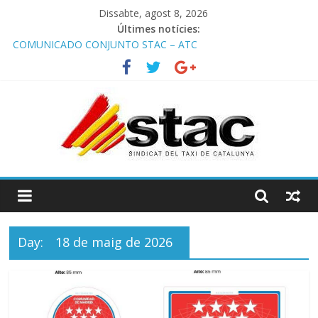
Dissabte, agost 8, 2026
Últimes notícies:
COMUNICADO CONJUNTO STAC – ATC
Comunicado STAC/ ATC de la reunión con los Mossos d
‘Esquadra del aeropuerto de Barcelona.
Programa de Radio TAXI LIBRE 29.07.2026 en COOLTURA FM.
Edición 386
STAC/ATC SOLICITAN TAULA TÈCNICA PARA MEJORAR LA
OPERATIVA DE ENTRADA EN EL PUERTO DE BARCELONA.
Programa de Radio TAXI LIBRE 22.07.2026 en COOLTURA FM.
Edición 385
Day:
18 de maig de 2026