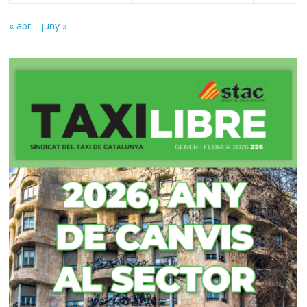
« abr.
juny »