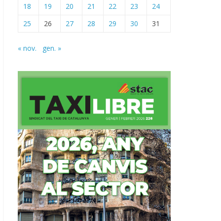
18
19
20
21
22
23
24
25
26
27
28
29
30
31
« nov.
gen. »