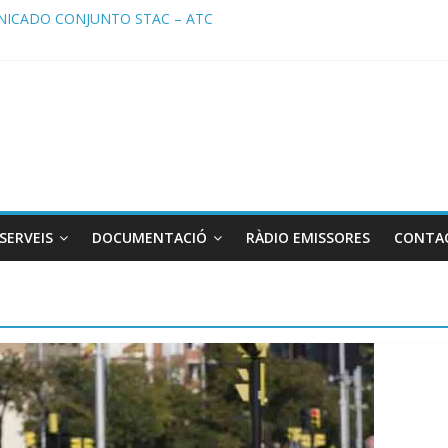
ICADO CONJUNTO STAC – ATC
cado STAC/ ATC de la reunión con los Mossos d ‘Esquadra del aerop
ma de Radio TAXI LIBRE 29.07.2026 en COOLTURA FM. Edición 386
ATC SOLICITAN TAULA TÈCNICA PARA MEJORAR LA OPERATIVA DE
ma de Radio TAXI LIBRE 22.07.2026 en COOLTURA FM. Edición 385
SERVEIS
DOCUMENTACIÓ
RÀDIO EMISSORES
CONTA