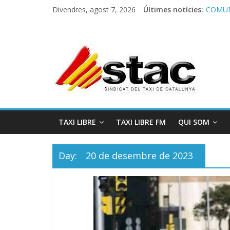
Divendres, agost 7, 2026
Últimes notícies:
COMUN
Comuni
Progra
STAC/
Progra
TAXI LIBRE
TAXI LIBRE FM
QUI SOM
Day:
20 de desembre de 2023