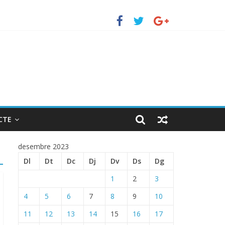
uerto de Barcelona.
 ENTRADA EN EL PUERTO DE BARCELONA.
CTE
desembre 2023
Dl
Dt
Dc
Dj
Dv
Ds
Dg
1
2
3
4
5
6
7
8
9
10
11
12
13
14
15
16
17