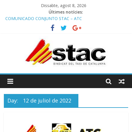
Dissabte, agost 8, 2026
Últimes notícies:
COMUNICADO CONJUNTO STAC – ATC
Comunicado STAC/ ATC de la reunión con los Mossos d
‘Esquadra del aeropuerto de Barcelona.
Programa de Radio TAXI LIBRE 29.07.2026 en COOLTURA FM.
Edición 386
STAC/ATC SOLICITAN TAULA TÈCNICA PARA MEJORAR LA
OPERATIVA DE ENTRADA EN EL PUERTO DE BARCELONA.
Programa de Radio TAXI LIBRE 22.07.2026 en COOLTURA FM.
Edición 385
Day:
12 de juliol de 2022