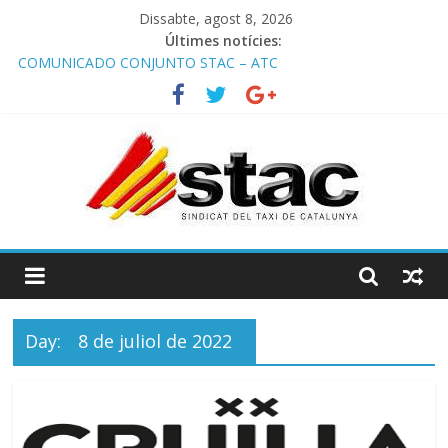
Dissabte, agost 8, 2026
Últimes notícies:
COMUNICADO CONJUNTO STAC – ATC
Comunicado STAC/ ATC de la reunión con los Mossos d
‘Esquadra del aeropuerto de Barcelona.
Programa de Radio TAXI LIBRE 29.07.2026 en COOLTURA FM.
Edición 386
STAC/ATC SOLICITAN TAULA TÈCNICA PARA MEJORAR LA
OPERATIVA DE ENTRADA EN EL PUERTO DE BARCELONA.
Programa de Radio TAXI LIBRE 22.07.2026 en COOLTURA FM.
Edición 385
Day:
8 de juliol de 2022