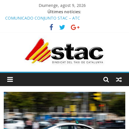
Diumenge, agost 9, 2026
Últimes notícies:
COMUNICADO CONJUNTO STAC – ATC
Comunicado STAC/ ATC de la reunión con los Mossos d
‘Esquadra del aeropuerto de Barcelona.
Programa de Radio TAXI LIBRE 29.07.2026 en COOLTURA FM.
Edición 386
STAC/ATC SOLICITAN TAULA TÈCNICA PARA MEJORAR LA
OPERATIVA DE ENTRADA EN EL PUERTO DE BARCELONA.
Programa de Radio TAXI LIBRE 22.07.2026 en COOLTURA FM.
Edición 385