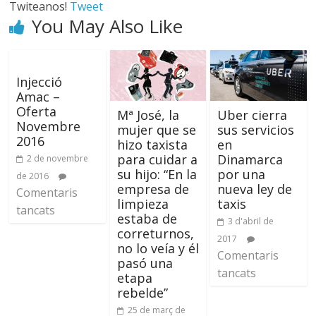
Twiteanos!
Tweet
You May Also Like
Injecció
Amac –
Oferta
Mª José, la
Uber cierra
Novembre
mujer que se
sus servicios
2016
hizo taxista
en
para cuidar a
Dinamarca
2 de novembre
su hijo: “En la
por una
de 2016
empresa de
nueva ley de
Comentaris
limpieza
taxis
tancats
estaba de
3 d'abril de
correturnos,
2017
no lo veía y él
Comentaris
pasó una
tancats
etapa
rebelde”
25 de març de