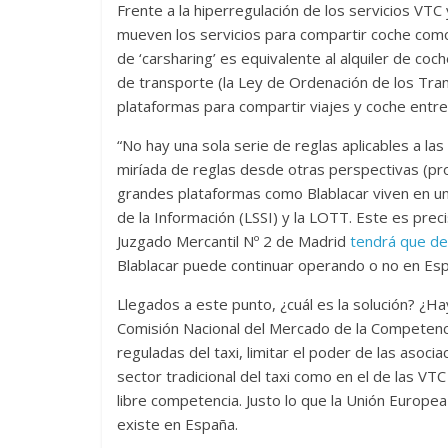
Frente a la hiperregulación de los servicios VTC y
mueven los servicios para compartir coche como B
de ‘carsharing’ es equivalente al alquiler de co
de transporte (la Ley de Ordenación de los Tra
plataformas para compartir viajes y coche entre 
“No hay una sola serie de reglas aplicables a las
miríada de reglas desde otras perspectivas (pro
grandes plataformas como Blablacar viven en un l
de la Información (LSSI) y la LOTT. Este es prec
Juzgado Mercantil Nº 2 de Madrid
tendrá que de
Blablacar puede continuar operando o no en Es
Llegados a este punto, ¿cuál es la solución? ¿Hay
Comisión Nacional del Mercado de la Competencia
reguladas del taxi, limitar el poder de las asoci
sector tradicional del taxi como en el de las VTC
libre competencia. Justo lo que la Unión Europe
existe en España.