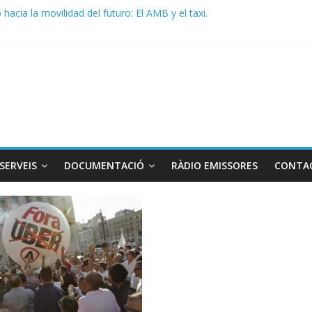
acia la movilidad del futuro: El AMB y el taxi.
de Radio TAXI LIBRE 29.07.2026 en COOLTURA FM. Edición 386
 SOLICITAN TAULA TÈCNICA PARA MEJORAR LA OPERATIVA DE EN
de Radio TAXI LIBRE 22.07.2026 en COOLTURA FM. Edición 385
DO CONJUNTO STAC – ATC
SERVEIS
DOCUMENTACIÓ
RÀDIO EMISSORES
CONTA