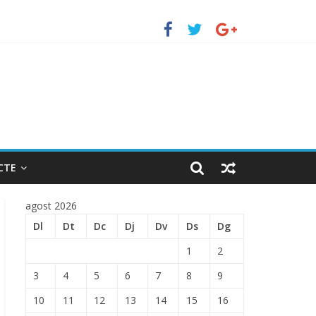
TRADA EN EL PUERTO DE BARCELONA.
CTE
agost 2026
Dl
Dt
Dc
Dj
Dv
Ds
Dg
1
2
3
4
5
6
7
8
9
10
11
12
13
14
15
16