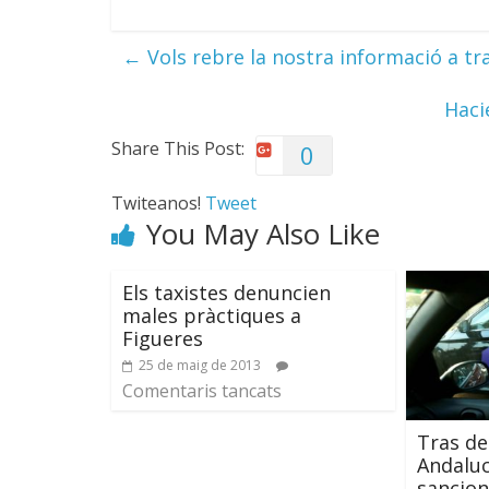
←
Vols rebre la nostra informació a tr
Haci
Share This Post:
0
Twiteanos!
Tweet
You May Also Like
Els taxistes denuncien
males pràctiques a
Figueres
25 de maig de 2013
Comentaris tancats
Tras de
Andaluc
sancion