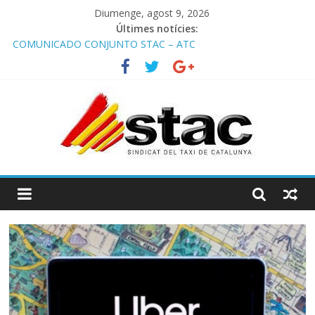
Diumenge, agost 9, 2026
Últimes notícies:
COMUNICADO CONJUNTO STAC – ATC
Comunicado STAC/ ATC de la reunión con los Mossos d
‘Esquadra del aeropuerto de Barcelona.
Programa de Radio TAXI LIBRE 29.07.2026 en COOLTURA FM.
Edición 386
STAC/ATC SOLICITAN TAULA TÈCNICA PARA MEJORAR LA
OPERATIVA DE ENTRADA EN EL PUERTO DE BARCELONA.
Programa de Radio TAXI LIBRE 22.07.2026 en COOLTURA FM.
Edición 385