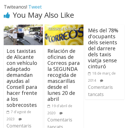
Twiteanos!
Tweet
You May Also Like
Més del 78%
d'ocupants
dels seients
del darrere
Los taxistas
Relación de
dels taxis
de Alicante
oficinas de
viatja sense
con vehículo
Correos para
cinturó
adaptado
la SEGUNDA
18 de març de
demandan
recogida de
ayudas al
mascarillas
2014
Consell para
desde el
Comentaris
hacer frente
lunes 20 de
tancats
a los
abril
sobrecostes
19 d'abril de
7 d'agost de
2020
2023
Comentaris
Comentaris
tancats