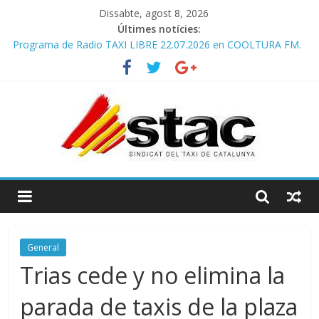
Dissabte, agost 8, 2026
Últimes notícies:
Programa de Radio TAXI LIBRE 22.07.2026 en COOLTURA FM.
Edición 385
COMUNICADO CONJUNTO STAC – ATC
Comunicado STAC/ ATC de la reunión con los Mossos d
‘Esquadra del aeropuerto de Barcelona.
Programa de Radio TAXI LIBRE 29.07.2026 en COOLTURA FM.
Edición 386
STAC/ATC SOLICITAN TAULA TÈCNICA PARA MEJORAR LA
OPERATIVA DE ENTRADA EN EL PUERTO DE BARCELONA.
General
Trias cede y no elimina la
parada de taxis de la plaza