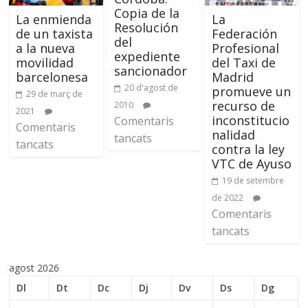
Copia de la
La enmienda
La
Resolución
de un taxista
Federación
del
a la nueva
Profesional
expediente
movilidad
del Taxi de
sancionador
barcelonesa
Madrid
20 d'agost de
promueve un
29 de març de
recurso de
2010
2021
inconstitucio
Comentaris
Comentaris
nalidad
tancats
tancats
contra la ley
VTC de Ayuso
19 de setembre
de 2022
Comentaris
tancats
agost 2026
Dl
Dt
Dc
Dj
Dv
Ds
Dg