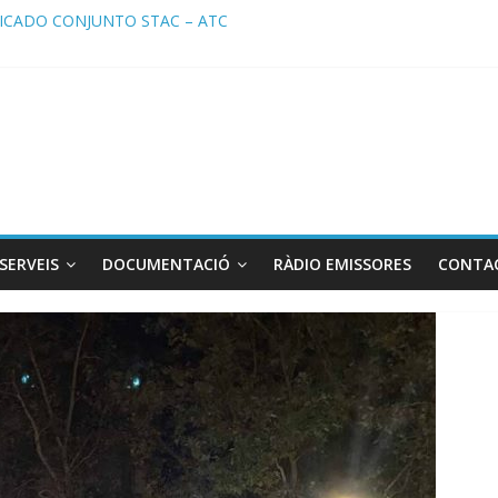
CADO CONJUNTO STAC – ATC
ado STAC/ ATC de la reunión con los Mossos d ‘Esquadra del aeropu
a de Radio TAXI LIBRE 29.07.2026 en COOLTURA FM. Edición 386
TC SOLICITAN TAULA TÈCNICA PARA MEJORAR LA OPERATIVA DE 
a de Radio TAXI LIBRE 22.07.2026 en COOLTURA FM. Edición 385
SERVEIS
DOCUMENTACIÓ
RÀDIO EMISSORES
CONTA