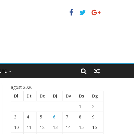
erto de Barcelona.
ENTRADA EN EL PUERTO DE BARCELONA.
CTE
agost 2026
Dl
Dt
Dc
Dj
Dv
Ds
Dg
1
2
3
4
5
6
7
8
9
10
11
12
13
14
15
16