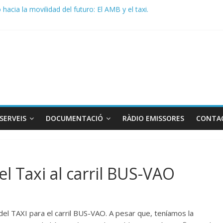
acia la movilidad del futuro: El AMB y el taxi.
de Radio TAXI LIBRE 29.07.2026 en COOLTURA FM. Edición 386
 SOLICITAN TAULA TÈCNICA PARA MEJORAR LA OPERATIVA DE EN
de Radio TAXI LIBRE 22.07.2026 en COOLTURA FM. Edición 385
DO CONJUNTO STAC – ATC
SERVEIS
DOCUMENTACIÓ
RÀDIO EMISSORES
CONTA
el Taxi al carril BUS-VAO
del TAXI para el carril BUS-VAO. A pesar que, teníamos la