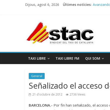
Dijous, agost 6, 2026
Últimes notícies:
Avanzando h
Programa 
STAC/ATC
Programa 
COMUNICA
TAXI LIBRE
TAXI LIBRE FM
QUI SOM
General
Señalizado el acceso d
21 d'octubre de 2012
2736 Views
BARCELONA.-
Por fin han señalizado, el acceso 