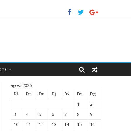
TRADA EN EL PUERTO DE BARCELONA.
CTE
agost 2026
Dl
Dt
Dc
Dj
Dv
Ds
Dg
1
2
3
4
5
6
7
8
9
10
11
12
13
14
15
16