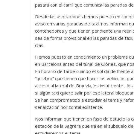
pasará con el carril que comunica las paradas de
Desde las asociaciones hemos puesto en conocim
aviso en varias paradas de taxi, nos informan 
contenedores y que tienen pendiente una reuni
sea de forma provisional en las paradas de tax
días.
Hemos puesto en conocimiento un problema que s
en Barcelona antes del túnel de Glòries, que no
En horario de tarde cuando el sol da de frente a 
“quiebro” que tienen que hacer los vehículos part
acceso al lateral de Granvia, es insuficiente , lo
si algún taxi quiere salir por ese lateral bloque
Se han comprometido a estudiar el tema y reforz
señalización horizontal existente.
Nos informan que tienen en fase de estudio la ca
estación de la Sagrera que irá en el subsuelo de
estudiaremos el tema.