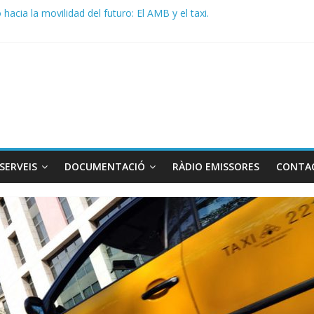
acia la movilidad del futuro: El AMB y el taxi.
de Radio TAXI LIBRE 29.07.2026 en COOLTURA FM. Edición 386
 SOLICITAN TAULA TÈCNICA PARA MEJORAR LA OPERATIVA DE EN
de Radio TAXI LIBRE 22.07.2026 en COOLTURA FM. Edición 385
DO CONJUNTO STAC – ATC
SERVEIS
DOCUMENTACIÓ
RÀDIO EMISSORES
CONTA