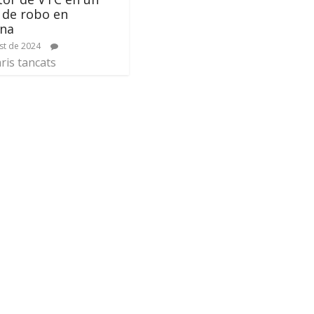
 de robo en
ona
st de 2024
is tancats