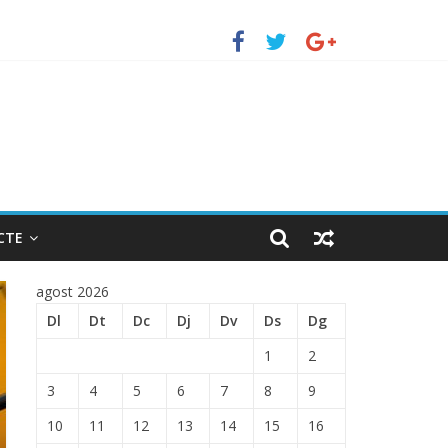
TRADA EN EL PUERTO DE BARCELONA.
CTE
agost 2026
Dl
Dt
Dc
Dj
Dv
Ds
Dg
1
2
3
4
5
6
7
8
9
10
11
12
13
14
15
16