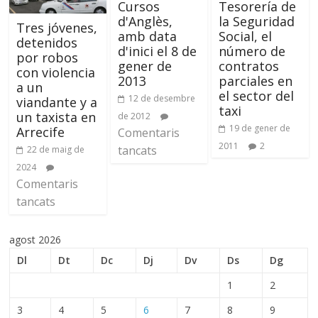
Cursos
Tesorería de
d'Anglès,
la Seguridad
Tres jóvenes,
amb data
Social, el
detenidos
d'inici el 8 de
número de
por robos
gener de
contratos
con violencia
2013
parciales en
a un
el sector del
12 de desembre
viandante y a
taxi
un taxista en
de 2012
19 de gener de
Arrecife
Comentaris
2011
2
tancats
22 de maig de
2024
Comentaris
tancats
agost 2026
Dl
Dt
Dc
Dj
Dv
Ds
Dg
1
2
3
4
5
6
7
8
9