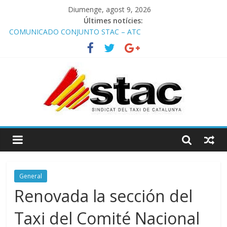
Diumenge, agost 9, 2026
Últimes notícies:
COMUNICADO CONJUNTO STAC – ATC
Comunicado STAC/ ATC de la reunión con los Mossos d
‘Esquadra del aeropuerto de Barcelona.
Programa de Radio TAXI LIBRE 29.07.2026 en COOLTURA FM.
Edición 386
STAC/ATC SOLICITAN TAULA TÈCNICA PARA MEJORAR LA
OPERATIVA DE ENTRADA EN EL PUERTO DE BARCELONA.
Programa de Radio TAXI LIBRE 22.07.2026 en COOLTURA FM.
Edición 385
General
Renovada la sección del
Taxi del Comité Nacional