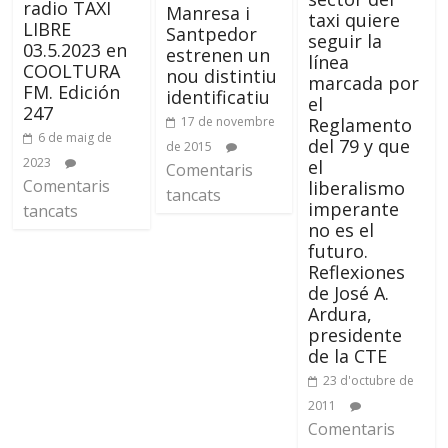
radio TAXI
Manresa i
taxi quiere
LIBRE
Santpedor
seguir la
03.5.2023 en
estrenen un
línea
COOLTURA
nou distintiu
marcada por
FM. Edición
identificatiu
el
247
Reglamento
17 de novembre
6 de maig de
del 79 y que
de 2015
2023
el
Comentaris
Comentaris
liberalismo
tancats
imperante
tancats
no es el
futuro.
Reflexiones
de José A.
Ardura,
presidente
de la CTE
23 d'octubre de
2011
Comentaris