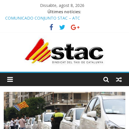
Dissabte, agost 8, 2026
Últimes notícies:
COMUNICADO CONJUNTO STAC – ATC
Comunicado STAC/ ATC de la reunión con los Mossos d
‘Esquadra del aeropuerto de Barcelona.
Programa de Radio TAXI LIBRE 29.07.2026 en COOLTURA FM.
Edición 386
STAC/ATC SOLICITAN TAULA TÈCNICA PARA MEJORAR LA
OPERATIVA DE ENTRADA EN EL PUERTO DE BARCELONA.
Programa de Radio TAXI LIBRE 22.07.2026 en COOLTURA FM.
Edición 385