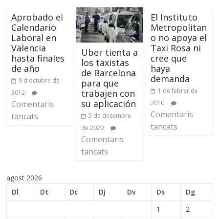
Aprobado el
El Instituto
Calendario
Metropolitan
Laboral en
o no apoya el
Valencia
Taxi Rosa ni
Uber tienta a
hasta finales
cree que
los taxistas
de año
haya
de Barcelona
demanda
9 d'octubre de
para que
1 de febrer de
trabajen con
2012
su aplicación
Comentaris
2010
Comentaris
tancats
5 de desembre
tancats
de 2020
Comentaris
tancats
agost 2026
Dl
Dt
Dc
Dj
Dv
Ds
Dg
1
2