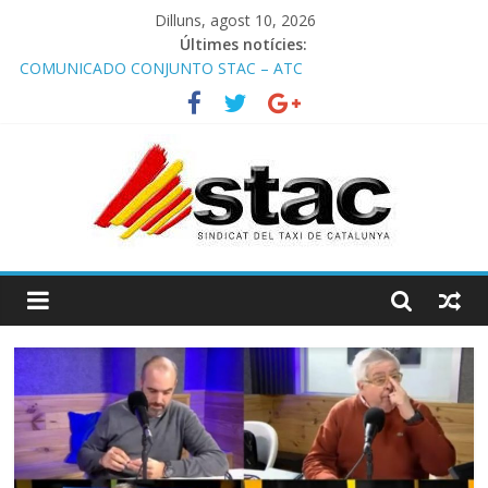
Dilluns, agost 10, 2026
Últimes notícies:
COMUNICADO CONJUNTO STAC – ATC
Comunicado STAC/ ATC de la reunión con los Mossos d
‘Esquadra del aeropuerto de Barcelona.
Programa de Radio TAXI LIBRE 29.07.2026 en COOLTURA FM.
Edición 386
STAC/ATC SOLICITAN TAULA TÈCNICA PARA MEJORAR LA
OPERATIVA DE ENTRADA EN EL PUERTO DE BARCELONA.
Programa de Radio TAXI LIBRE 22.07.2026 en COOLTURA FM.
Edición 385