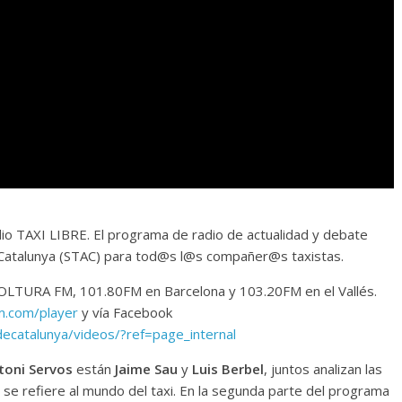
o TAXI LIBRE. El programa de radio de actualidad y debate
de Catalunya (STAC) para tod@s l@s compañer@s taxistas.
LTURA FM, 101.80FM en Barcelona y 103.20FM en el Vallés.
m.com/player
y vía Facebook
decatalunya/videos/?ref=page_internal
toni Servos
están
Jaime Sau
y
Luis Berbel
, juntos analizan las
se refiere al mundo del taxi. En la segunda parte del programa