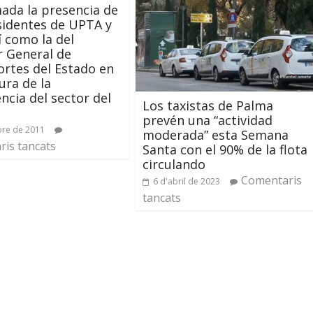
ada la presencia de
sidentes de UPTA y
í como la del
r General de
rtes del Estado en
ura de la
ncia del sector del
Los taxistas de Palma
prevén una “actividad
bre de 2011
moderada” esta Semana
is tancats
Santa con el 90% de la flota
circulando
Comentaris
6 d'abril de 2023
tancats