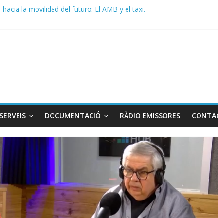
acia la movilidad del futuro: El AMB y el taxi.
de Radio TAXI LIBRE 29.07.2026 en COOLTURA FM. Edición 386
 SOLICITAN TAULA TÈCNICA PARA MEJORAR LA OPERATIVA DE EN
de Radio TAXI LIBRE 22.07.2026 en COOLTURA FM. Edición 385
DO CONJUNTO STAC – ATC
SERVEIS
DOCUMENTACIÓ
RÀDIO EMISSORES
CONTA