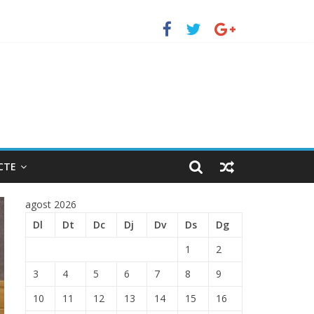
TRADA EN EL PUERTO DE BARCELONA.
CTE
agost 2026
Dl
Dt
Dc
Dj
Dv
Ds
Dg
1
2
3
4
5
6
7
8
9
10
11
12
13
14
15
16