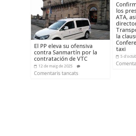
Confirm
los pre
ATA, as
directo
Transpo
la claus
Confere
El PP eleva su ofensiva
taxi
contra Sanmartín por la
5 d'octu
contratación de VTC
Comentar
12 de maig de 2025
Comentaris tancats