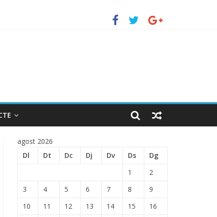
TRADA EN EL PUERTO DE BARCELONA.
CTE
agost 2026
Dl
Dt
Dc
Dj
Dv
Ds
Dg
1
2
3
4
5
6
7
8
9
10
11
12
13
14
15
16