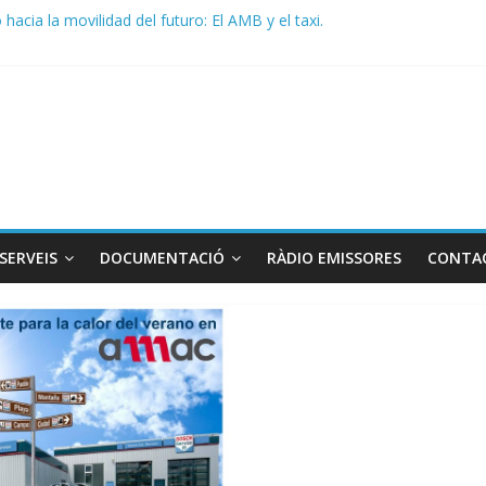
acia la movilidad del futuro: El AMB y el taxi.
de Radio TAXI LIBRE 29.07.2026 en COOLTURA FM. Edición 386
 SOLICITAN TAULA TÈCNICA PARA MEJORAR LA OPERATIVA DE EN
de Radio TAXI LIBRE 22.07.2026 en COOLTURA FM. Edición 385
DO CONJUNTO STAC – ATC
SERVEIS
DOCUMENTACIÓ
RÀDIO EMISSORES
CONTA