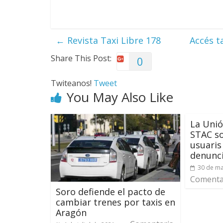
←
Revista Taxi Libre 178
Accés t
Share This Post:
0
Twiteanos!
Tweet
You May Also Like
La Unió
STAC sol
usuaris
denunc
30 de ma
Comentar
Soro defiende el pacto de
cambiar trenes por taxis en
Aragón