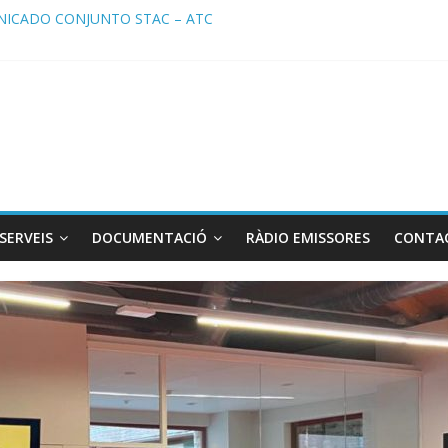
ICADO CONJUNTO STAC – ATC
cado STAC/ ATC de la reunión con los Mossos d ‘Esquadra del aerop
ma de Radio TAXI LIBRE 29.07.2026 en COOLTURA FM. Edición 386
ATC SOLICITAN TAULA TÈCNICA PARA MEJORAR LA OPERATIVA DE
ma de Radio TAXI LIBRE 22.07.2026 en COOLTURA FM. Edición 385
SERVEIS
DOCUMENTACIÓ
RÀDIO EMISSORES
CONTA