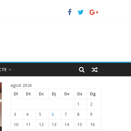
uerto de Barcelona.
 ENTRADA EN EL PUERTO DE BARCELONA.
CTE
agost 2026
Dl
Dt
Dc
Dj
Dv
Ds
Dg
1
2
3
4
5
6
7
8
9
10
11
12
13
14
15
16