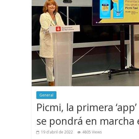
General
Picmi, la primera ‘app’
se pondrá en marcha 
19 d'abril de 2022
4805 Views