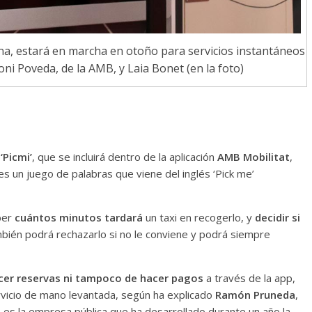
lona, estará en marcha en otoño para servicios instantáneos
toni Poveda, de la AMB, y Laia Bonet (en la foto)
‘Picmi’
, que se incluirá dentro de la aplicación
AMB Mobilitat
,
 un juego de palabras que viene del inglés ‘Pick me’
ber
cuántos minutos tardará
un taxi en recogerlo, y
decidir si
mbién podrá rechazarlo si no le conviene y podrá siempre
acer reservas ni tampoco de hacer pagos
a través de la app,
servicio de mano levantada, según ha explicado
Ramón Pruneda
,
 es la empresa pública que ha desarrollado durante un año la