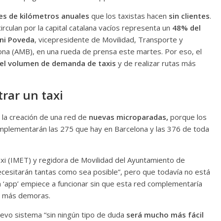
nes de kilómetros anuales
que los taxistas hacen
sin clientes
.
irculan por la capital catalana vacíos representa un
48% del
ni Poveda
, vicepresidente de Movilidad, Transporte y
lona (AMB), en una rueda de prensa este martes. Por eso, el
el volumen de demanda de taxis
y de realizar rutas más
rar un taxi
 la creación de una red de
nuevas microparadas,
porque los
mplementarán las 275 que hay en Barcelona y las 376 de toda
axi (IMET) y regidora de Movilidad del Ayuntamiento de
ecesitarán tantas como sea posible”, pero que todavía no está
 la ‘app’ empiece a funcionar sin que esta red complementaría
re más demoras.
evo sistema “sin ningún tipo de duda
será mucho más fácil