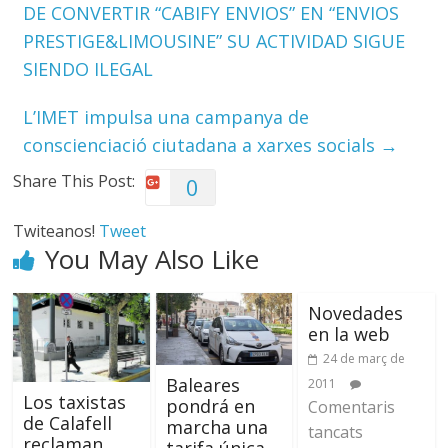
DE CONVERTIR “CABIFY ENVIOS” EN “ENVIOS
PRESTIGE&LIMOUSINE” SU ACTIVIDAD SIGUE
SIENDO ILEGAL
L’IMET impulsa una campanya de
conscienciació ciutadana a xarxes socials
→
Share This Post:
0
Twiteanos!
Tweet
You May Also Like
Novedades
en la web
24 de març de
Baleares
2011
Los taxistas
pondrá en
Comentaris
de Calafell
marcha una
tancats
reclaman
tarifa única