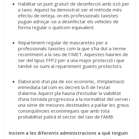
Habilitar un punt gratuït de desinfecció amb ozó per
a taxis. Aquest ha demostrat ser el mètode més
efectiu de neteja, on els professionals taxistes
puguin adreçar-se a desinfectar els vehicles de
forma regular o quelcom equivalent.
Repartiment regular de mascaretes per a
professionals taxistes com la que s’ha dut a terme
recentment a la seu de l’IMET. Aquestes haurien de
ser del tipus FFP2 per a una major protecció i que
també se sumi al repartiment guants protectors.
Elaboració d’un pla de xoc econòmic, d’implantació
immediata tal com es decreti la fi de l’estat
d’alarma. Aquest pla hauria d’estudiar la viabilitat
d’una tornada progressiva a la normalitat del servei i
una sèrie de mesures destinades a pal·liar les greus
conseqüències econòmiques que amb tota
probabilitat patirà el sector del taxi de l’AMB.
Instem a les diferents administracions a què tinguin