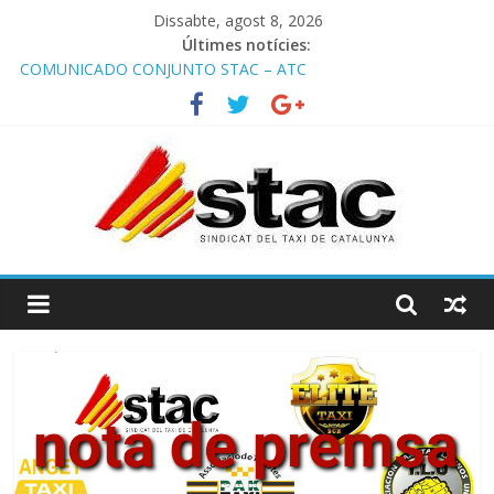
Dissabte, agost 8, 2026
Últimes notícies:
COMUNICADO CONJUNTO STAC – ATC
Comunicado STAC/ ATC de la reunión con los Mossos d
‘Esquadra del aeropuerto de Barcelona.
Programa de Radio TAXI LIBRE 29.07.2026 en COOLTURA FM.
Edición 386
STAC/ATC SOLICITAN TAULA TÈCNICA PARA MEJORAR LA
OPERATIVA DE ENTRADA EN EL PUERTO DE BARCELONA.
Programa de Radio TAXI LIBRE 22.07.2026 en COOLTURA FM.
Edición 385