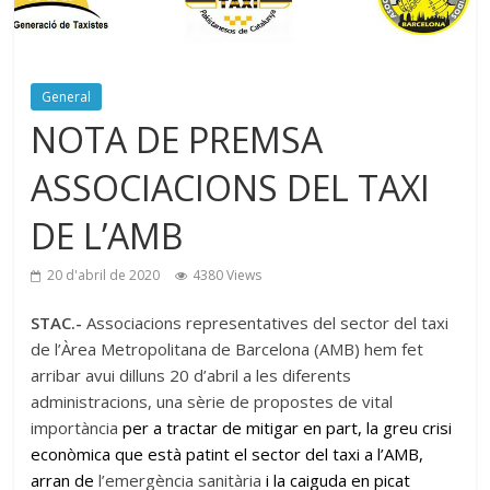
General
NOTA DE PREMSA
ASSOCIACIONS DEL TAXI
DE L’AMB
20 d'abril de 2020
4380 Views
STAC.-
Associacions representatives del sector del taxi
de l’Àrea Metropolitana de Barcelona (AMB) hem fet
arribar avui dilluns 20 d’abril a les diferents
administracions, una sèrie de propostes de vital
importància
per a tractar de mitigar en part, la greu crisi
econòmica que està patint el sector del taxi a l’AMB,
arran de
l’emergència sanitària
i la caiguda en picat