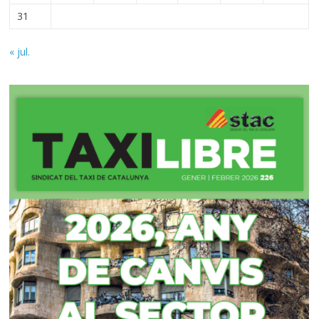
31
« jul.