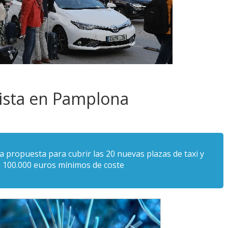
xista en Pamplona
propuesta para cubrir las 20 nuevas plazas de taxi y
s 100.000 euros mínimos de coste