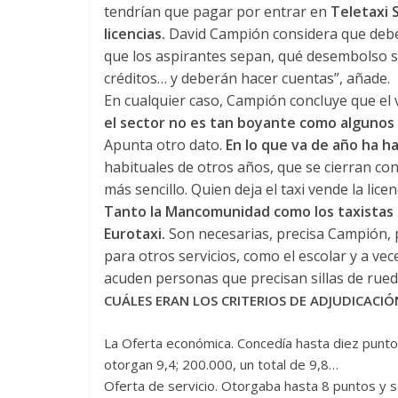
tendrían que pagar por entrar en
Teletaxi 
licencias.
David Campión considera que debe
que los aspirantes sepan, qué desembolso 
créditos… y deberán hacer cuentas”, añade.
En cualquier caso, Campión concluye que el 
el sector no es tan boyante como algunos
Apunta otro dato.
En lo que va de año ha h
habituales de otros años, que se cierran con
más sencillo. Quien deja el taxi vende la lice
Tanto la Mancomunidad como los taxistas c
Eurotaxi.
Son necesarias, precisa Campión,
para otros servicios, como el escolar y a ve
acuden personas que precisan sillas de rued
CUÁLES ERAN LOS CRITERIOS DE ADJUDICACIÓ
​La Oferta económica. Concedía hasta diez punto
otorgan 9,4; 200.000, un total de 9,8…
Oferta de servicio. Otorgaba hasta 8 puntos y se