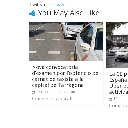
Twiteanos!
Tweet
You May Also Like
Nova convocatòria
d’examen per l’obtenció del
La CE p
carnet de taxista a la
España 
capital de Tarragona
Uber po
activid
13 d'agost de 2022
Comentaris tancats
19 d'ago
Comentar