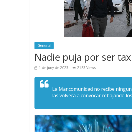
General
Nadie puja por ser ta
1 de juny de 2023
2183 Views
La Mancomunidad no recibe ninguna 
las volverá a convocar rebajando lo