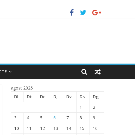
uerto de Barcelona.
 ENTRADA EN EL PUERTO DE BARCELONA.
CTE
agost 2026
Dl
Dt
Dc
Dj
Dv
Ds
Dg
1
2
3
4
5
6
7
8
9
10
11
12
13
14
15
16