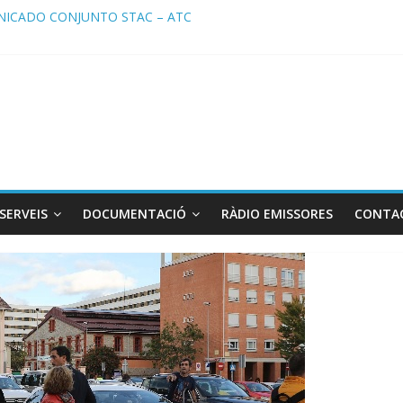
ICADO CONJUNTO STAC – ATC
cado STAC/ ATC de la reunión con los Mossos d ‘Esquadra del aerop
ma de Radio TAXI LIBRE 29.07.2026 en COOLTURA FM. Edición 386
ATC SOLICITAN TAULA TÈCNICA PARA MEJORAR LA OPERATIVA DE
ma de Radio TAXI LIBRE 22.07.2026 en COOLTURA FM. Edición 385
SERVEIS
DOCUMENTACIÓ
RÀDIO EMISSORES
CONTA