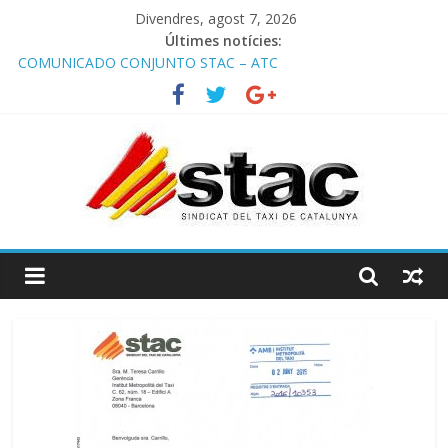
Divendres, agost 7, 2026
Últimes notícies:
COMUNICADO CONJUNTO STAC – ATC
Comunicado STAC/ ATC de la reunión con los Mossos d
‘Esquadra del aeropuerto de Barcelona.
Programa de Radio TAXI LIBRE 29.07.2026 en COOLTURA FM.
Edición 386
STAC/ATC SOLICITAN TAULA TÈCNICA PARA MEJORAR LA
OPERATIVA DE ENTRADA EN EL PUERTO DE BARCELONA.
Programa de Radio TAXI LIBRE 22.07.2026 en COOLTURA FM.
Edición 385