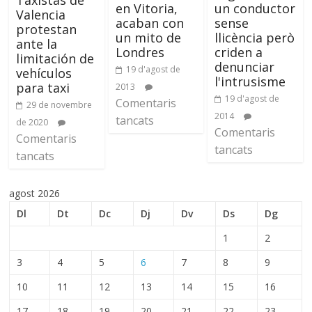
en Vitoria,
un conductor
Valencia
acaban con
sense
protestan
un mito de
llicència però
ante la
Londres
criden a
limitación de
denunciar
19 d'agost de
vehículos
l'intrusisme
para taxi
2013
19 d'agost de
Comentaris
29 de novembre
2014
tancats
de 2020
Comentaris
Comentaris
tancats
tancats
agost 2026
Dl
Dt
Dc
Dj
Dv
Ds
Dg
1
2
3
4
5
6
7
8
9
10
11
12
13
14
15
16
17
18
19
20
21
22
23