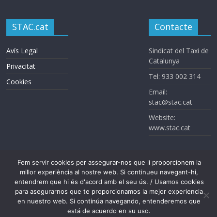
STAC.cat
Contacte
Avís Legal
Sindicat del Taxi de
Catalunya
Privacitat
Tel: 933 002 314
Cookies
Email:
stac@stac.cat
Website:
www.stac.cat
Fem servir cookies per assegurar-nos que li proporcionem la
millor experiència al nostre web. Si continueu navegant-hi,
entendrem que hi és d'acord amb el seu ús. / Usamos cookies
para asegurarnos que te proporcionamos la mejor experiencia
Sindicat del Taxi de Catalunya. Todos los derechos reservados
en nuestro web. Si continúa navegando, entenderemos que
está de acuerdo en su uso.