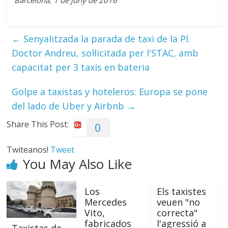
←
Senyalitzada la parada de taxi de la Pl.
Doctor Andreu, sol·licitada per l'STAC, amb
capacitat per 3 taxis en bateria
Golpe a taxistas y hoteleros: Europa se pone
del lado de Uber y Airbnb
→
Share This Post:
0
Twiteanos!
Tweet
You May Also Like
Los
Els taxistes
Mercedes
veuen "no
Vito,
correcta"
fabricados
l'agressió a
Taxistas de