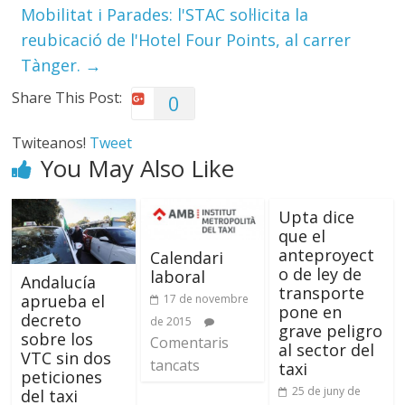
Mobilitat i Parades: l'STAC sol·licita la
reubicació de l'Hotel Four Points, al carrer
Tànger.
→
Share This Post:
0
Twiteanos!
Tweet
You May Also Like
Upta dice
que el
anteproyect
Calendari
o de ley de
laboral
Andalucía
transporte
aprueba el
17 de novembre
pone en
decreto
de 2015
grave peligro
sobre los
Comentaris
al sector del
VTC sin dos
tancats
taxi
peticiones
25 de juny de
del taxi