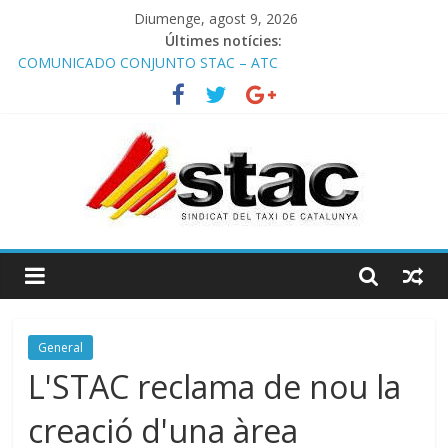
Diumenge, agost 9, 2026
Últimes notícies:
COMUNICADO CONJUNTO STAC – ATC
Comunicado STAC/ ATC de la reunión con los Mossos d
‘Esquadra del aeropuerto de Barcelona.
Programa de Radio TAXI LIBRE 29.07.2026 en COOLTURA FM.
Edición 386
STAC/ATC SOLICITAN TAULA TÈCNICA PARA MEJORAR LA
OPERATIVA DE ENTRADA EN EL PUERTO DE BARCELONA.
Programa de Radio TAXI LIBRE 22.07.2026 en COOLTURA FM.
Edición 385
General
L'STAC reclama de nou la
creació d'una àrea