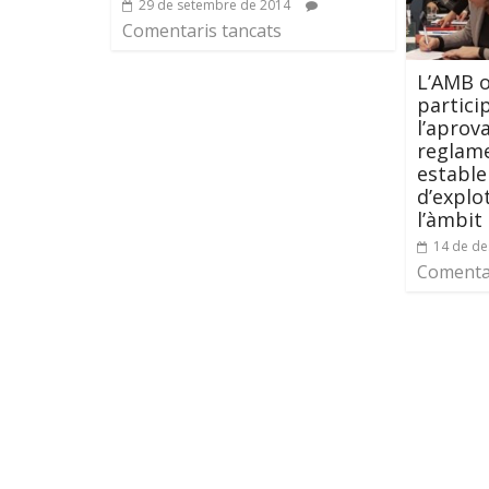
29 de setembre de 2014
Comentaris tancats
L’AMB 
partici
l’aprov
reglame
estable
d’explo
l’àmbit
14 de d
Comentar