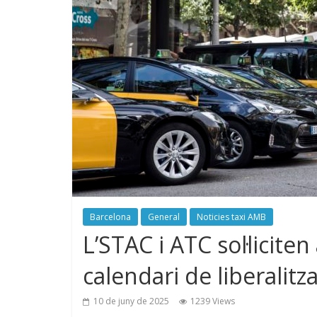
Barcelona
General
Noticies taxi AMB
L’STAC i ATC sol·licite
calendari de liberalitz
10 de juny de 2025
1239 Views