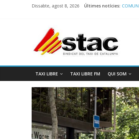
Dissabte, agost 8, 2026
Últimes notícies:
COMUNI
Comunic
Program
STAC/A
Program
TAXI LIBRE
TAXI LIBRE FM
QUI SOM