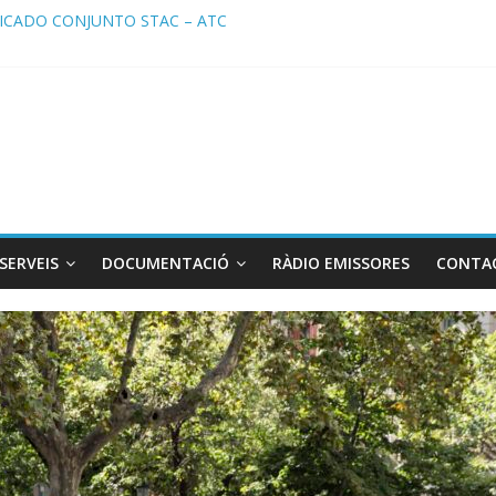
CADO CONJUNTO STAC – ATC
ado STAC/ ATC de la reunión con los Mossos d ‘Esquadra del aeropu
a de Radio TAXI LIBRE 29.07.2026 en COOLTURA FM. Edición 386
TC SOLICITAN TAULA TÈCNICA PARA MEJORAR LA OPERATIVA DE 
a de Radio TAXI LIBRE 22.07.2026 en COOLTURA FM. Edición 385
SERVEIS
DOCUMENTACIÓ
RÀDIO EMISSORES
CONTA