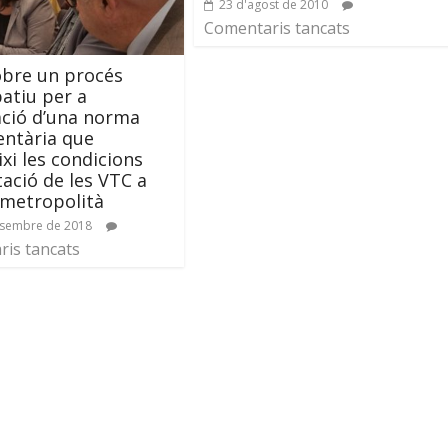
23 d'agost de 2010
Comentaris tancats
obre un procés
patiu per a
ació d’una norma
ntària que
ixi les condicions
tació de les VTC a
 metropolità
esembre de 2018
is tancats