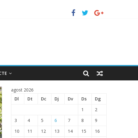
erto de Barcelona.
ENTRADA EN EL PUERTO DE BARCELONA.
CTE
agost 2026
Dl
Dt
Dc
Dj
Dv
Ds
Dg
1
2
3
4
5
6
7
8
9
10
11
12
13
14
15
16