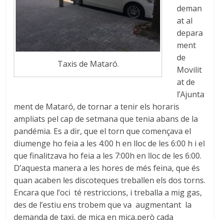
deman
at al
depara
ment
de
Taxis de Mataró.
Movilit
at de
l’Ajunta
ment de Mataró, de tornar a tenir els horaris
ampliats pel cap de setmana que tenia abans de la
pandémia. Es a dir, que el torn que començava el
diumenge ho feia a les 4:00 h en lloc de les 6:00 h i el
que finalitzava ho feia a les 7:00h en lloc de les 6:00.
D’aquesta manera a les hores de més feina, que és
quan acaben les discoteques treballen els dos torns.
Encara que l’oci té restriccions, i treballa a mig gas,
des de l’estiu ens trobem que va augmentant la
demanda de taxi, de mica en mica,però cada