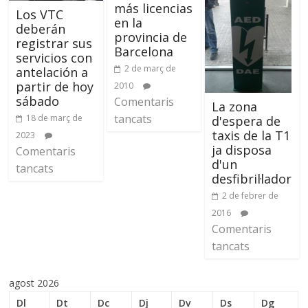
más licencias
Los VTC
en la
deberán
provincia de
registrar sus
Barcelona
servicios con
2 de març de
antelación a
partir de hoy
2010
sábado
Comentaris
La zona
tancats
18 de març de
d'espera de
taxis de la T1
2023
ja disposa
Comentaris
d'un
tancats
desfibril·lador
2 de febrer de
2016
Comentaris
tancats
agost 2026
Dl
Dt
Dc
Dj
Dv
Ds
Dg