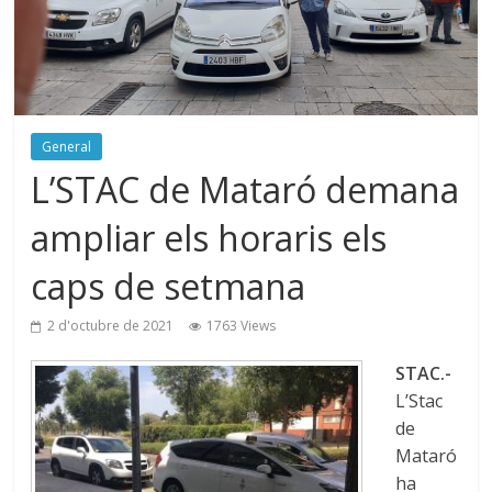
General
L’STAC de Mataró demana
ampliar els horaris els
caps de setmana
2 d'octubre de 2021
1763 Views
STAC.-
L’Stac
de
Mataró
ha