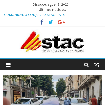
Dissabte, agost 8, 2026
Últimes notícies:
COMUNICADO CONJUNTO STAC – ATC
Comunicado STAC/ ATC de la reunión con los Mossos d
‘Esquadra del aeropuerto de Barcelona.
Programa de Radio TAXI LIBRE 29.07.2026 en COOLTURA FM.
Edición 386
STAC/ATC SOLICITAN TAULA TÈCNICA PARA MEJORAR LA
OPERATIVA DE ENTRADA EN EL PUERTO DE BARCELONA.
Programa de Radio TAXI LIBRE 22.07.2026 en COOLTURA FM.
Edición 385