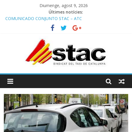
Diumenge, agost 9, 2026
Últimes notícies:
COMUNICADO CONJUNTO STAC – ATC
Comunicado STAC/ ATC de la reunión con los Mossos d
‘Esquadra del aeropuerto de Barcelona.
Programa de Radio TAXI LIBRE 29.07.2026 en COOLTURA FM.
Edición 386
STAC/ATC SOLICITAN TAULA TÈCNICA PARA MEJORAR LA
OPERATIVA DE ENTRADA EN EL PUERTO DE BARCELONA.
Programa de Radio TAXI LIBRE 22.07.2026 en COOLTURA FM.
Edición 385