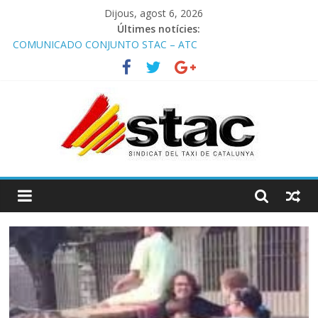
Dijous, agost 6, 2026
Últimes notícies:
COMUNICADO CONJUNTO STAC – ATC
Comunicado STAC/ ATC de la reunión con los Mossos d
‘Esquadra del aeropuerto de Barcelona.
Programa de Radio TAXI LIBRE 29.07.2026 en COOLTURA FM.
Edición 386
STAC/ATC SOLICITAN TAULA TÈCNICA PARA MEJORAR LA
OPERATIVA DE ENTRADA EN EL PUERTO DE BARCELONA.
Programa de Radio TAXI LIBRE 22.07.2026 en COOLTURA FM.
Edición 385