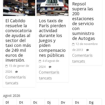
Repsol
supera las
200
estaciones
El Cabildo
Los taxis de
de servicio
resuelve la
París pierden
con
convocatoria
actividad
suministro
de ayudas al
durante los
de Autogas
sector del
Juegos y
12 de novembre
taxi con más
piden
de 249 mil
compensacio
de 2013
euros de
nes públicas
Comentaris
inversión.
tancats
4 d'agost de
15 de gener de
2024
2026
Comentaris
Comentaris
tancats
tancats
agost 2026
Dl
Dt
Dc
Dj
Dv
Ds
Dg