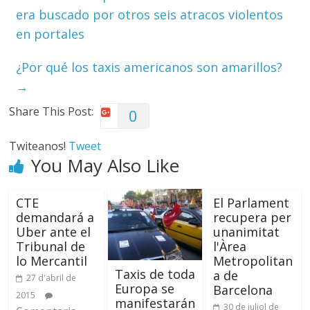
era buscado por otros seis atracos violentos
en portales
¿Por qué los taxis americanos son amarillos?
→
Share This Post:
0
Twiteanos!
Tweet
You May Also Like
CTE
El Parlament
demandará a
recupera per
Uber ante el
unanimitat
Tribunal de
l'Àrea
lo Mercantil
Metropolitan
Taxis de toda
a de
27 d'abril de
Europa se
Barcelona
2015
manifestarán
30 de juliol de