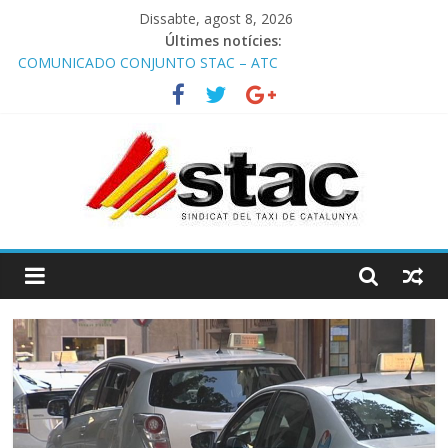
Dissabte, agost 8, 2026
Últimes notícies:
COMUNICADO CONJUNTO STAC – ATC
Comunicado STAC/ ATC de la reunión con los Mossos d
‘Esquadra del aeropuerto de Barcelona.
Programa de Radio TAXI LIBRE 29.07.2026 en COOLTURA FM.
Edición 386
STAC/ATC SOLICITAN TAULA TÈCNICA PARA MEJORAR LA
OPERATIVA DE ENTRADA EN EL PUERTO DE BARCELONA.
Programa de Radio TAXI LIBRE 22.07.2026 en COOLTURA FM.
Edición 385