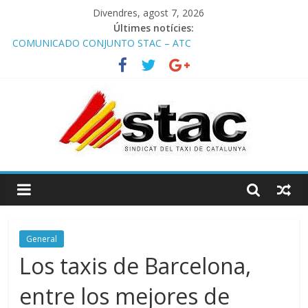
Divendres, agost 7, 2026
Últimes notícies:
COMUNICADO CONJUNTO STAC – ATC
Comunicado STAC/ ATC de la reunión con los Mossos d
‘Esquadra del aeropuerto de Barcelona.
Programa de Radio TAXI LIBRE 29.07.2026 en COOLTURA FM.
Edición 386
STAC/ATC SOLICITAN TAULA TÈCNICA PARA MEJORAR LA
OPERATIVA DE ENTRADA EN EL PUERTO DE BARCELONA.
Programa de Radio TAXI LIBRE 22.07.2026 en COOLTURA FM.
Edición 385
General
Los taxis de Barcelona,
entre los mejores de