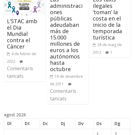
administraci
ilegales
ones
‘toman’ la
públicas
costa en el
L’STAC amb
adeudaban
inicio de la
el Dia
más de
temporada
Mundial
15.000
turística
contra el
millones de
28 de maig de
Càncer
euros a los
2012
1
4 de febrer de
autónomos
2022
hasta
Comentaris
octubre
tancats
16 de desembre
de 2011
Comentaris
tancats
agost 2026
Dl
Dt
Dc
Dj
Dv
Ds
Dg
1
2