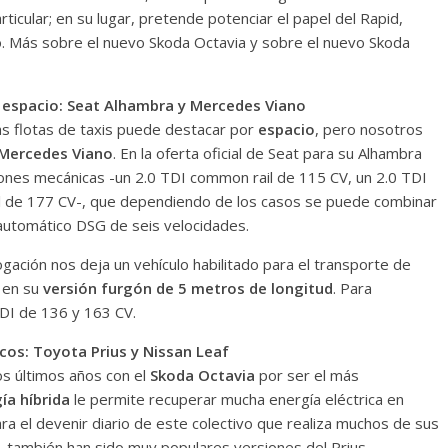
icular; en su lugar, pretende potenciar el papel del Rapid,
. Más sobre el nuevo Skoda Octavia y sobre el nuevo Skoda
 espacio: Seat Alhambra y Mercedes Viano
as flotas de taxis puede destacar por
espacio
, pero nosotros
Mercedes Viano
. En la oferta oficial de Seat para su Alhambra
iones mecánicas -un 2.0 TDI common rail de 115 CV, un 2.0 TDI
l de 177 CV-, que dependiendo de los casos se puede combinar
automático DSG de seis velocidades.
gación nos deja un vehículo habilitado para el transporte de
en su
versión furgón de 5 metros de longitud
. Para
CDI de 136 y 163 CV.
cos: Toyota Prius y Nissan Leaf
os últimos años con el
Skoda Octavia
por ser el más
ía híbrida
le permite recuperar mucha energía eléctrica en
ra el devenir diario de este colectivo que realiza muchos de sus
 también han sido muy populares versiones del Prius