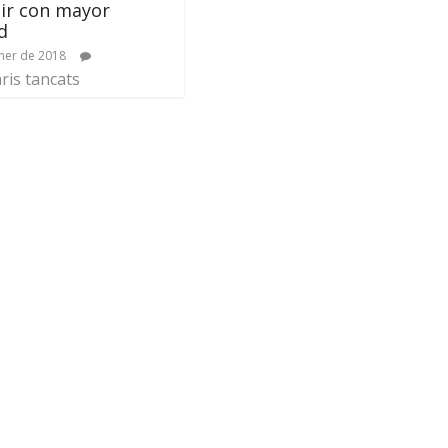
ir con mayor
d
ner de 2018
is tancats