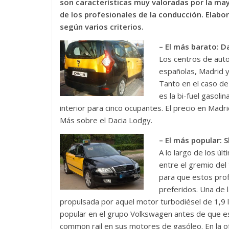
son características muy valoradas por la may
de los profesionales de la conducción. Elabo
según varios criterios.
– El más barato: D
Los centros de auto
españolas, Madrid y 
Tanto en el caso de 
es la bi-fuel gasoli
interior para cinco ocupantes. El precio en Madr
Más sobre el Dacia Lodgy.
– El más popular: 
A lo largo de los úl
entre el gremio del t
para que estos prof
preferidos. Una de 
propulsada por aquel motor turbodiésel de 1,9 
popular en el grupo Volkswagen antes de que es
common rail en sus motores de gasóleo. En la of