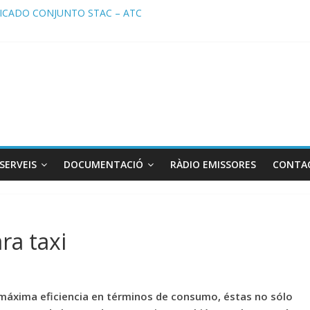
CADO CONJUNTO STAC – ATC
ado STAC/ ATC de la reunión con los Mossos d ‘Esquadra del aeropu
a de Radio TAXI LIBRE 29.07.2026 en COOLTURA FM. Edición 386
TC SOLICITAN TAULA TÈCNICA PARA MEJORAR LA OPERATIVA DE 
a de Radio TAXI LIBRE 22.07.2026 en COOLTURA FM. Edición 385
SERVEIS
DOCUMENTACIÓ
RÀDIO EMISSORES
CONTA
ra taxi
 y máxima eficiencia en términos de consumo, éstas no sólo