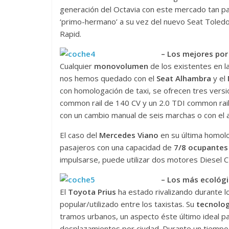
generación del Octavia con este mercado tan part
‘primo-hermano’ a su vez del nuevo Seat Toledo
Rapid.
– Los mejores por
Cualquier
monovolumen
de los existentes en l
nos hemos quedado con el
Seat Alhambra
y el
con homologación de taxi, se ofrecen tres vers
common rail de 140 CV y un 2.0 TDI common rai
con un cambio manual de seis marchas o con el 
El caso del
Mercedes Viano
en su última homolo
pasajeros con una capacidad de
7/8 ocupantes
impulsarse, puede utilizar dos motores Diesel 
– Los más ecológi
El
Toyota Prius
ha estado rivalizando durante l
popular/utilizado entre los taxistas. Su
tecnolog
tramos urbanos, un aspecto éste último ideal pa
desplazamientos por ciudad. Durante un tiempo,