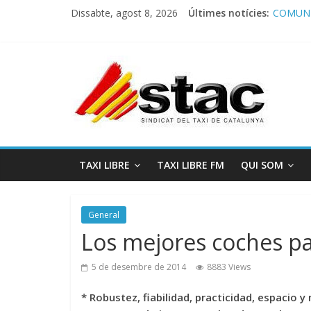
Dissabte, agost 8, 2026
Últimes notícies:
COMUNI
Comunic
Program
STAC/A
Program
TAXI LIBRE
TAXI LIBRE FM
QUI SOM
General
Los mejores coches pa
5 de desembre de 2014
8883 Views
* Robustez, fiabilidad, practicidad, espacio