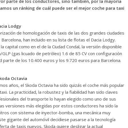
or parte de los conductores, sino también, por la mayoría
ramos un ránking de cuál puede ser el mejor coche para taxi
acia Lodgy
rización de homologación de taxis de las dos grandes ciudades
Barcelona, han incluido en su lista de flotas el Dacia Lodgy.
la capital como en el de la Ciudad Condal, la versión disponible
na/GLP (gas licuado de petróleo) 1.6 de 85 CV con configuración
id parte de los 10.400 euros y los 9.720 euros para Barcelona.
Skoda Octavia
timos años, el Skoda Octavia ha sido quizás el coche más popular
axi. La practicidad, la robustez y la fiabilidad han sido claves
esionales del transporte lo hayan elegido como uno de sus
las versiones más elegidas por estos conductores ha sido la
litros con sistema de inyector-bomba, una mecánica muy
te gigante del automóvil decidiese pasarse a la tecnología
erta de taxis nuevos, Skoda quiere desligar la actual