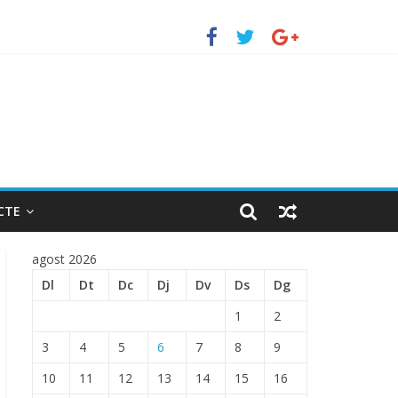
erto de Barcelona.
ENTRADA EN EL PUERTO DE BARCELONA.
CTE
agost 2026
Dl
Dt
Dc
Dj
Dv
Ds
Dg
1
2
3
4
5
6
7
8
9
10
11
12
13
14
15
16