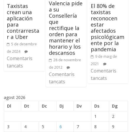
Valencia pide
Taxistas
El 80% de
a su
crean una
taxistas
Consellería
aplicación
reconocen
que
para
estar
rectifique la
contrarresta
afectados
orden para
r a Uber
psicológicam
mantener el
ente por la
5 de desembre
horario y los
pandemia
de 2024
descansos
9 de maig de
Comentaris
28 de novembre
2021
tancats
de 2012
Comentaris
Comentaris
tancats
tancats
agost 2026
Dl
Dt
Dc
Dj
Dv
Ds
Dg
1
2
3
4
5
6
7
8
9