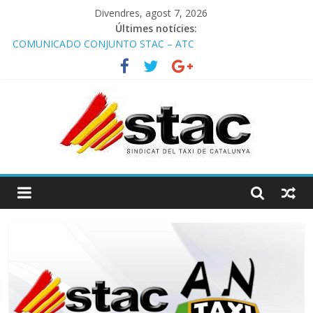
Divendres, agost 7, 2026
Últimes notícies:
COMUNICADO CONJUNTO STAC – ATC
Comunicado STAC/ ATC de la reunión con los Mossos d
‘Esquadra del aeropuerto de Barcelona.
Programa de Radio TAXI LIBRE 29.07.2026 en COOLTURA FM.
Edición 386
STAC/ATC SOLICITAN TAULA TÈCNICA PARA MEJORAR LA
OPERATIVA DE ENTRADA EN EL PUERTO DE BARCELONA.
Programa de Radio TAXI LIBRE 22.07.2026 en COOLTURA FM.
Edición 385