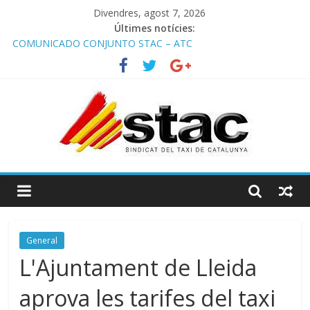
Divendres, agost 7, 2026
Últimes notícies:
COMUNICADO CONJUNTO STAC – ATC
Comunicado STAC/ ATC de la reunión con los Mossos d
‘Esquadra del aeropuerto de Barcelona.
Programa de Radio TAXI LIBRE 29.07.2026 en COOLTURA FM.
Edición 386
STAC/ATC SOLICITAN TAULA TÈCNICA PARA MEJORAR LA
OPERATIVA DE ENTRADA EN EL PUERTO DE BARCELONA.
Programa de Radio TAXI LIBRE 22.07.2026 en COOLTURA FM.
Edición 385
General
L'Ajuntament de Lleida
aprova les tarifes del taxi