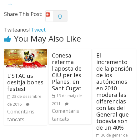
→
Share This Post:
0
Twiteanos!
Tweet
You May Also Like
Conesa
El
referma
incremento
l'aposta de
de la pensión
CiU per les
de los
L'STAC us
Planes, en
autónomos
desitja bones
Sant Cugat
en 2010
festes!
modera las
19 de maig de
23 de desembre
diferencias
2011
de 2016
con las del
Comentaris
Comentaris
General que
tancats
tancats
todavía son
de un 40%
30 de gener de