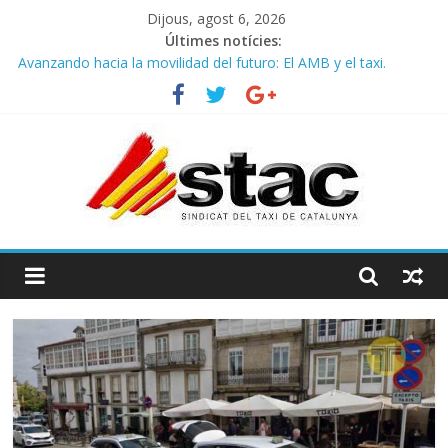
Dijous, agost 6, 2026
Últimes notícies:
Avanzando hacia la movilidad del futuro: El AMB y el taxi.
Programa de Radio TAXI LIBRE 29.07.2026 en COOLTURA FM.
Edición 386
STAC/ATC SOLICITAN TAULA TÈCNICA PARA MEJORAR LA
OPERATIVA DE ENTRADA EN EL PUERTO DE BARCELONA.
Programa de Radio TAXI LIBRE 22.07.2026 en COOLTURA FM.
Edición 385
COMUNICADO CONJUNTO STAC – ATC