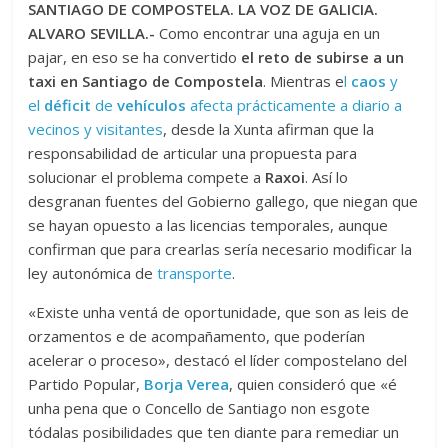
SANTIAGO DE COMPOSTELA. LA VOZ DE GALICIA.
ALVARO SEVILLA.-
Como encontrar una aguja en un
pajar, en eso se ha convertido
el reto de subirse a un
taxi en Santiago de Compostela
. Mientras e
l
caos
y
el
déficit
de
vehículos
afecta prácticamente a diario a
vecinos y visitantes
, desde la Xunta afirman que la
responsabilidad de articular una propuesta para
solucionar el problema compete a
Raxoi
. Así lo
desgranan fuentes del Gobierno gallego, que niegan que
se hayan opuesto a las licencias temporales, aunque
confirman que para crearlas sería necesario modificar la
ley autonómica de
transporte
.
«Existe unha ventá de oportunidade, que son as leis de
orzamentos e de acompañamento, que poderían
acelerar o proceso»
, destacó el líder compostelano del
Partido Popular,
Borja Verea
, quien consideró que
«é
unha pena que o Concello de Santiago non esgote
tódalas posibilidades que ten diante para remediar un