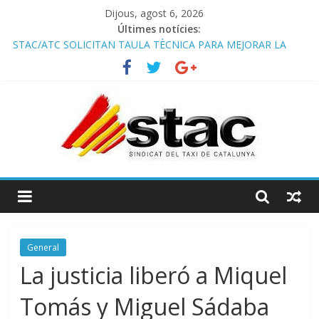
Dijous, agost 6, 2026
Últimes notícies:
STAC/ATC SOLICITAN TAULA TÈCNICA PARA MEJORAR LA
OPERATIVA DE ENTRADA EN EL PUERTO DE BARCELONA.
Programa de Radio TAXI LIBRE 22.07.2026 en COOLTURA FM.
Edición 385
COMUNICADO CONJUNTO STAC – ATC
Avanzando hacia la movilidad del futuro: El AMB y el taxi.
Programa de Radio TAXI LIBRE 29.07.2026 en COOLTURA FM.
Edición 386
General
La justicia liberó a Miquel
Tomás y Miguel Sádaba