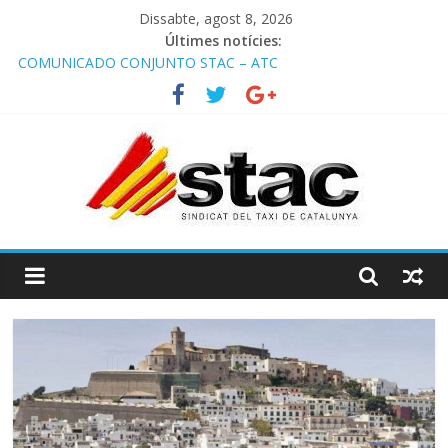
Dissabte, agost 8, 2026
Últimes notícies:
COMUNICADO CONJUNTO STAC – ATC
Comunicado STAC/ ATC de la reunión con los Mossos d
‘Esquadra del aeropuerto de Barcelona.
Programa de Radio TAXI LIBRE 29.07.2026 en COOLTURA FM.
Edición 386
STAC/ATC SOLICITAN TAULA TÈCNICA PARA MEJORAR LA
OPERATIVA DE ENTRADA EN EL PUERTO DE BARCELONA.
Programa de Radio TAXI LIBRE 22.07.2026 en COOLTURA FM.
Edición 385