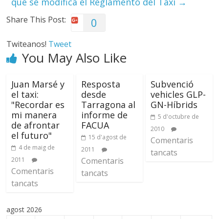
que se modifica el Reglamento del Taxi
→
Share This Post:
0
Twiteanos!
Tweet
You May Also Like
Juan Marsé y
Resposta
Subvenció
el taxi:
desde
vehicles GLP-
"Recordar es
Tarragona al
GN-Híbrids
mi manera
informe de
5 d'octubre de
de afrontar
FACUA
2010
el futuro"
15 d'agost de
Comentaris
4 de maig de
2011
tancats
2011
Comentaris
Comentaris
tancats
tancats
agost 2026