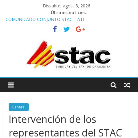
Dissabte, agost 8, 2026
Últimes notícies:
COMUNICADO CONJUNTO STAC – ATC
Comunicado STAC/ ATC de la reunión con los Mossos d
‘Esquadra del aeropuerto de Barcelona.
Programa de Radio TAXI LIBRE 29.07.2026 en COOLTURA FM.
Edición 386
STAC/ATC SOLICITAN TAULA TÈCNICA PARA MEJORAR LA
OPERATIVA DE ENTRADA EN EL PUERTO DE BARCELONA.
Programa de Radio TAXI LIBRE 22.07.2026 en COOLTURA FM.
Edición 385
General
Intervención de los
representantes del STAC