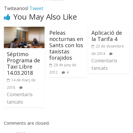
Twiteanos!
Tweet
You May Also Like
Peleas
Aplicació de
nocturnas en
la Tarifa 4
Sants con los
22 de desembre
taxistas
Séptimo
de 2014
forajidos
Programa de
Comentaris
28 de juny de
Taxi Libre
tancats
14.03.2018
2012
4
14 de març de
2018
Comentaris
tancats
Comments are closed.