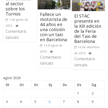
al sector
sobre los
Turnos
Fallece un
El STAC
motorista de
7 de gener de
presente en
44 años en
la XIII edición
2013
una colisión
de la Feria
Comentaris
con un taxi
del Taxi de
tancats
en Barcelona
Barcelona
14 d'agost de
16 de setembre
2016
de 2019
Comentaris
Comentaris
tancats
tancats
agost 2026
Dl
Dt
Dc
Dj
Dv
Ds
Dg
1
2
3
4
5
6
7
8
9