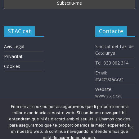
STAC.cat
Contacte
Avís Legal
Sindicat del Taxi de
Catalunya
Privacitat
Tel: 933 002 314
Cookies
Email:
stac@stac.cat
Website:
www.stac.cat
Fem servir cookies per assegurar-nos que li proporcionem la
millor experiència al nostre web. Si continueu navegant-hi,
entendrem que hi és d'acord amb el seu ús. / Usamos cookies
para asegurarnos que te proporcionamos la mejor experiencia
en nuestro web. Si continúa navegando, entenderemos que
Sindicat del Taxi de Catalunya. Todos los derechos reservados
está de acuerdo en su uso.