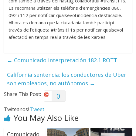
com també a través del hastag col·laboratiu #trànsit11s.
Es recomana utilitzar els telèfons d’emergències 080,
092 i 112 per notificar qualsevol incidència destacable.
Alhora es demana que la ciutadania també participi
través de l’etiqueta #trànsit11s per notificar qualsevol
afectació en temps real a través de les xarxes.
←
Comunicado interpretación 182.1 ROTT
California sentencia: los conductores de Uber
son empleados, no autónomos
→
Share This Post:
0
Twiteanos!
Tweet
You May Also Like
Comunicado