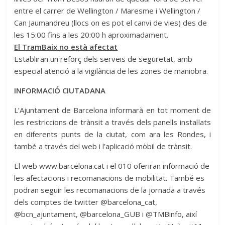
entre el carrer de Wellington / Maresme i Wellington /
Can Jaumandreu (llocs on es pot el canvi de vies) des de
les 15:00 fins a les 20:00 h aproximadament.
El TramBaix no està afectat
Establiran un reforç dels serveis de seguretat, amb
especial atenció a la vigilància de les zones de maniobra.
INFORMACIÓ CIUTADANA
L’Ajuntament de Barcelona informarà en tot moment de
les restriccions de trànsit a través dels panells instal·lats
en diferents punts de la ciutat, com ara les Rondes, i
també a través del web i l’aplicació mòbil de trànsit.
El web www.barcelona.cat i el 010 oferiran informació de
les afectacions i recomanacions de mobilitat. També es
podran seguir les recomanacions de la jornada a través
dels comptes de twitter @barcelona_cat,
@bcn_ajuntament, @barcelona_GUB i @TMBinfo, així