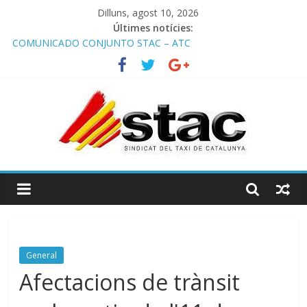
Dilluns, agost 10, 2026
Últimes notícies:
COMUNICADO CONJUNTO STAC – ATC
Comunicado STAC/ ATC de la reunión con los Mossos d
‘Esquadra del aeropuerto de Barcelona.
Programa de Radio TAXI LIBRE 29.07.2026 en COOLTURA FM.
Edición 386
STAC/ATC SOLICITAN TAULA TÈCNICA PARA MEJORAR LA
OPERATIVA DE ENTRADA EN EL PUERTO DE BARCELONA.
Programa de Radio TAXI LIBRE 22.07.2026 en COOLTURA FM.
Edición 385
General
Afectacions de trànsit