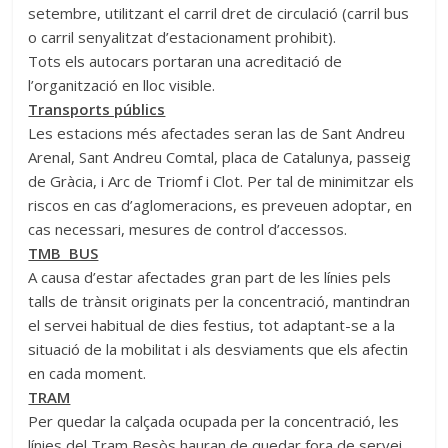
setembre, utilitzant el carril dret de circulació (carril bus
o carril senyalitzat d’estacionament prohibit).
Tots els autocars portaran una acreditació de
l’organització en lloc visible.
Transports públics
Les estacions més afectades seran las de Sant Andreu
Arenal, Sant Andreu Comtal, placa de Catalunya, passeig
de Gràcia, i Arc de Triomf i Clot. Per tal de minimitzar els
riscos en cas d’aglomeracions, es preveuen adoptar, en
cas necessari, mesures de control d’accessos.
TMB BUS
A causa d’estar afectades gran part de les línies pels
talls de trànsit originats per la concentració, mantindran
el servei habitual de dies festius, tot adaptant-se a la
situació de la mobilitat i als desviaments que els afectin
en cada moment.
TRAM
Per quedar la calçada ocupada per la concentració, les
línies del Tram Besòs hauran de quedar fora de servei